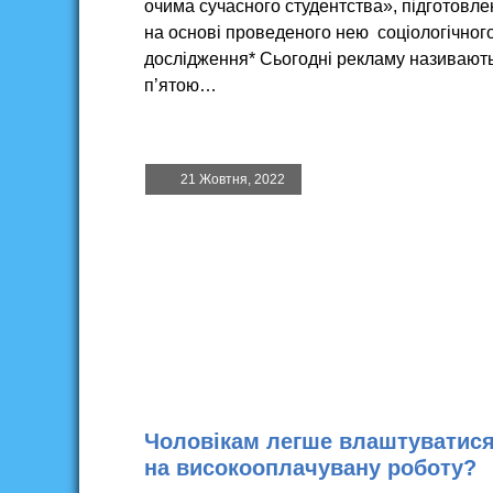
очима сучасного студентства», підготовле
на основі проведеного нею соціологічног
дослідження* Сьогодні рекламу називают
п’ятою…
21 Жовтня, 2022
Чоловікам легше влаштуватис
на високооплачувану роботу?