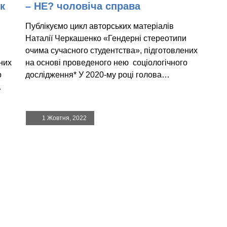
к
– НЕ? чоловіча справа
Публікуємо цикл авторських матеріалів
Наталії Черкашенко «Гендерні стереотипи
и
очима сучасного студентства», підготовлених
них
на основі проведеного нею соціологічного
о
дослідження* У 2020-му році голова…
…
1 Жовтня, 2022