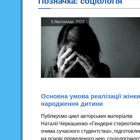
Позначка:
соціологія
5 Листопада, 2022
Основна умова реалізації жінки
народження дитини
Публікуємо цикл авторських матеріалів
Наталії Черкашенко «Гендерні стереотип
очима сучасного студентства», підготовле
на основі проведеного нею соціологічног