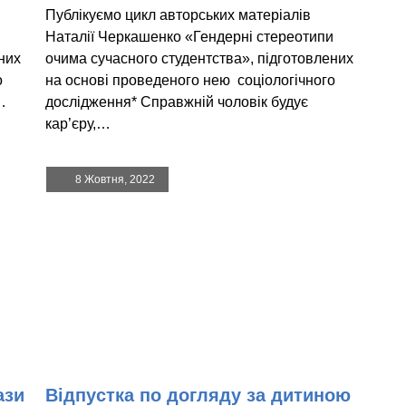
Публікуємо цикл авторських матеріалів
и
Наталії Черкашенко «Гендерні стереотипи
них
очима сучасного студентства», підготовлених
о
на основі проведеного нею соціологічного
…
дослідження* Справжній чоловік будує
кар’єру,…
8 Жовтня, 2022
ази
Відпустка по догляду за дитиною