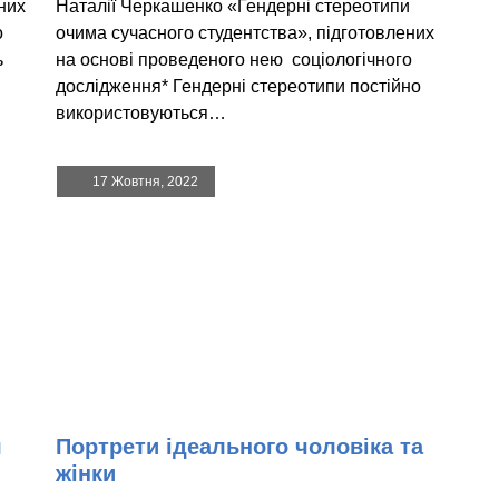
них
Наталії Черкашенко «Гендерні стереотипи
о
очима сучасного студентства», підготовлених
ь
на основі проведеного нею соціологічного
дослідження* Гендерні стереотипи постійно
використовуються…
17 Жовтня, 2022
я
Портрети ідеального чоловіка та
жінки