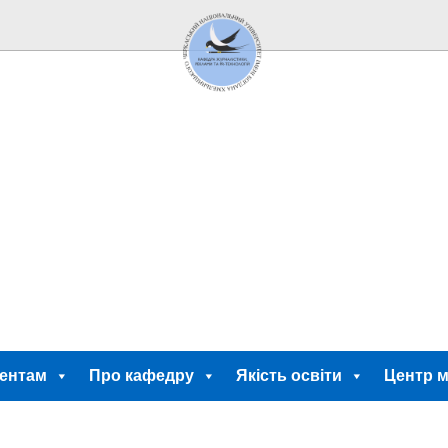
ентам
Про кафедру
Якість освіти
Центр м