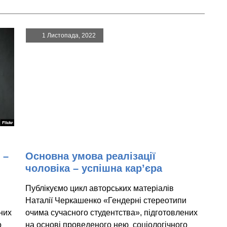
1 Листопада, 2022
 –
Основна умова реалізації
чоловіка – успішна кар’єра
Публікуємо цикл авторських матеріалів
и
Наталії Черкашенко «Гендерні стереотипи
них
очима сучасного студентства», підготовлених
о
на основі проведеного нею соціологічного