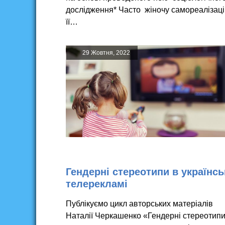
дослідження* Часто жіночу самореалізаці
її…
29 Жовтня, 2022
Гендерні стереотипи в українсь
телерекламі
Публікуємо цикл авторських матеріалів
Наталії Черкашенко «Гендерні стереотип