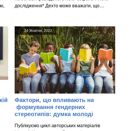
ю,
дослідження* Дехто може вважати, що…
24 Жовтня, 2022
кій
Фактори, що впливають на
формування гендерних
стереотипів: думка молоді
и
Публікуємо цикл авторських матеріалів