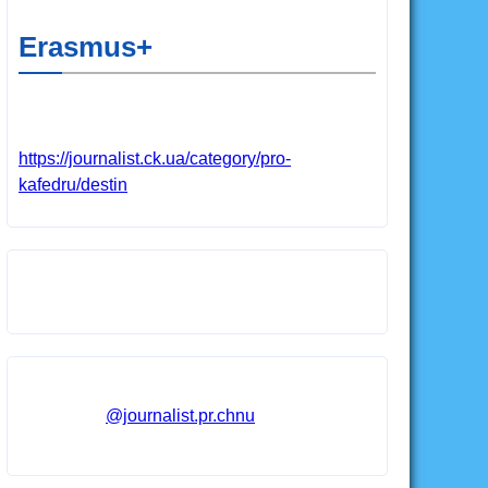
Erasmus+
https://journalist.ck.ua/category/pro-
kafedru/destin
@journalist.pr.chnu