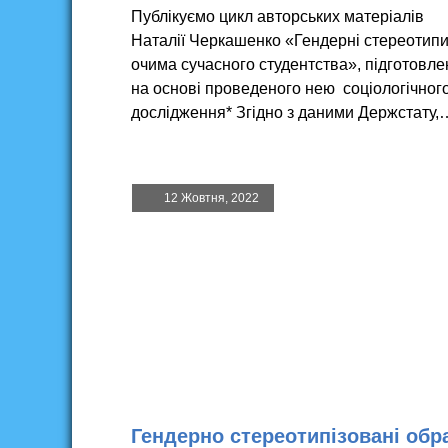
Публікуємо цикл авторських матеріалів
Наталії Черкашенко «Гендерні стереотип
очима сучасного студентства», підготовле
на основі проведеного нею соціологічног
дослідження* Згідно з даними Держстату,
12 Жовтня, 2022
Гендерно стереотипізовані обр