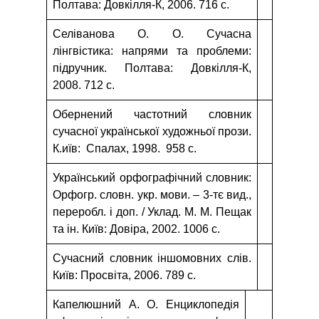
Полтава: Довкілля-К, 2006. 716 с.
Селіванова О. О. Сучасна
лінгвістика: напрями та проблеми:
підручник. Полтава: Довкілля-К,
2008. 712 с.
Обернений частотний словник
сучасної української художньої прози.
К.иїв: Спалах, 1998. 958 с.
Український орфографічний словник:
Орфогр. словн. укр. мови. – 3-тє вид.,
переробл. і доп. / Уклад. М. М. Пещак
та ін. Київ: Довіра, 2002. 1006 с.
Сучасний словник іншомовних слів.
Київ: Просвіта, 2006. 789 с.
Капелюшний А. О. Енциклопедія