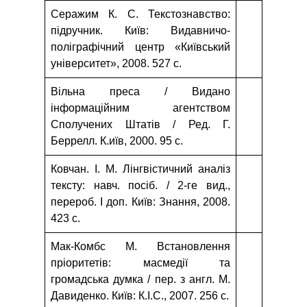
Серажим К. С. Текстознавство:
підручник. Київ: Видавничо-
поліграфічний центр «Київський
університет», 2008. 527 с.
Вільна преса / Видано
інформаційним агентством
Сполучених Штатів / Ред. Г.
Беррелл. К.иїв, 2000. 95 с.
Ковчан. І. М. Лінгвістичний аналіз
тексту: навч. посіб. / 2-ге вид.,
перероб. І доп. Київ: Знання, 2008.
423 с.
Мак-Комбс М. Встановлення
пріоритетів: масмедії та
громадська думка / пер. з англ. М.
Давиденко. Київ: К.І.С., 2007. 256 с.