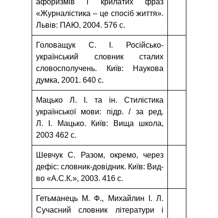
афоризмів і крилатих фраз
«Журналістика – це спосіб життя».
Львів: ПАЮ, 2004. 576 с.
Головащук С. І. Російсько-
український словник сталих
словосполучень. Київ: Наукова
думка, 2001. 640 с.
Мацько Л. І. та ін. Стилістика
української мови: підр. / за ред.
Л. І. Мацько. Київ: Вища школа,
2003 462 с.
Шевчук С. Разом, окремо, через
дефіс: словник-довідник. Київ: Вид-
во «А.С.К.», 2003. 416 с.
Гетьманець М. Ф., Михайлин І. Л.
Сучасний словник літератури і