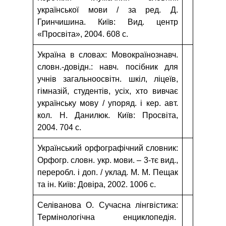
української мови / за ред. Д.
Гринчишина. Київ: Вид. центр
«Просвіта», 2004. 608 с.
Україна в словах: Мовокраїнознавч.
словн.-довідн.: навч. посібник для
учнів загальноосвітн. шкіл, ліцеїв,
гімназій, студентів, усіх, хто вивчає
українську мову / упоряд. і кер. авт.
кол. Н. Данилюк. Київ: Просвіта,
2004. 704 с.
Український орфографічний словник:
Орфогр. словн. укр. мови. – 3-тє вид.,
переробл. і доп. / уклад. М. М. Пещак
та ін. Київ: Довіра, 2002. 1006 с.
Селіванова О. Сучасна лінгвістика:
Термінологічна енциклопедія.