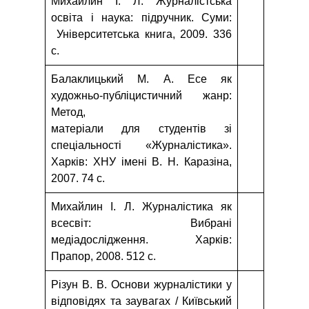
Михайлин I. Л. Журналістська
освіта і наука: підручник. Суми:
Університетська книга, 2009. 336
с.
Балаклицький М. А. Есе як
художньо-публіцистичний жанр:
Метод,
матеріали для студентів зі
спеціальності «Журналістика».
Xарків: ХНУ імені В. Н. Каразіна,
2007. 74 с.
Михайлин I. Л. Журналістика як
всесвіт: Вибрані
медіадослідження. Xарків:
Прапор, 2008. 512 с.
Різун В. В. Основи журналістики у
відповідях та заувагах / Київський