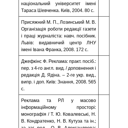
національний університет імені
Тараса Шевченка. Київ, 2004. 80 с.
Присяжний М. П., Лозинський М. В.
Організація роботи редакції газети
і праці журналіста: навч. посібник.
Львів: видавничий центр ЛНУ
імені Івана Франка, 2008. 172 с.
Джефкінс Ф. Реклама: практ. посіб.:
пер. з 4-го англ. вид. / доповнення і
редакція Д. Ядіна. – 2-ге укр. вид.,
випр. і доп. Київ: Знання, 2008. 565
с.
Реклама та РЛ у масово
інформаційному просторі:
монографія / Т. Ю. Ковалевські, Н.
В. Кондратенко, Н. В. Кутуза та ін.;
за заг. ред. О. В. Александрова;