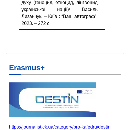
духу (геноцид, етноцид, лінгвоцид
української нації)/ Василь
Лизанчук. – Київ : “Ваш автограф”,
2023. – 272 с.
Erasmus+
https://journalist.ck.ua/category/pro-kafedru/destin