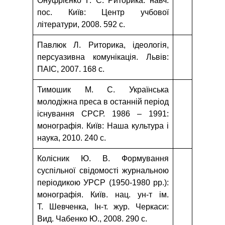
Онуфрієнко Г. С. Риторика: навч.
пос. Київ: Центр учбової
літератури, 2008. 592 с.
Павлюк Л. Риторика, ідеологія,
персуазивна комунікація. Львів:
ПАІС, 2007. 168 с.
Тимошик М. С. Українська
молодіжна преса в останній період
існування СРСР. 1986 – 1991:
монографія. Київ: Наша культура і
наука, 2010. 240 с.
Колісник Ю. В. Формування
суспільної свідомості журнальною
періодикою УРСР (1950-1980 рр.):
монографія. Київ. нац. ун-т ім.
Т. Шевченка, Ін-т. жур. Черкаси:
Вид. Чабенко Ю., 2008. 290 с.