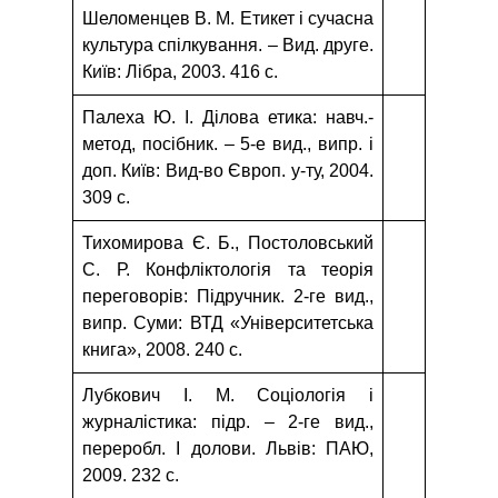
Шеломенцев В. М. Етикет і сучасна
культура спілкування. – Вид. друге.
Київ: Лібра, 2003. 416 с.
Палеха Ю. І. Ділова етика: навч.-
метод, посібник. – 5-е вид., випр. і
доп. Київ: Вид-во Європ. у-ту, 2004.
309 с.
Тихомирова Є. Б., Постоловський
С. Р. Конфліктологія та теорія
переговорів: Підручник. 2-ге вид.,
випр. Суми: ВТД «Університетська
книга», 2008. 240 с.
Лубкович І. М. Соціологія і
журналістика: підр. – 2-ге вид.,
переробл. І долови. Львів: ПАЮ,
2009. 232 с.