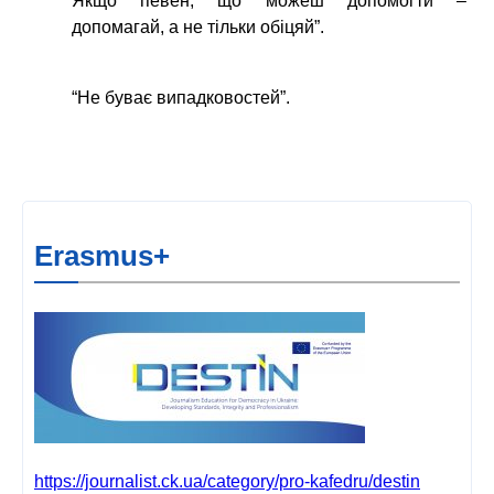
Якщо певен, що можеш допомогти –
допомагай, а не тільки обіцяй”.
“Не буває випадковостей”.
Erasmus+
https://journalist.ck.ua/category/pro-kafedru/destin