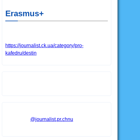
Erasmus+
https://journalist.ck.ua/category/pro-
kafedru/destin
@journalist.pr.chnu