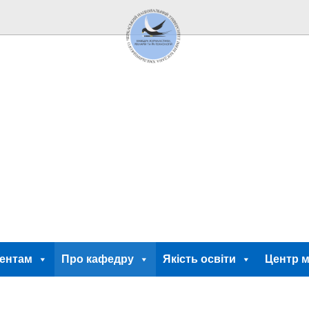
ентам
Про кафедру
Якість освіти
Центр м