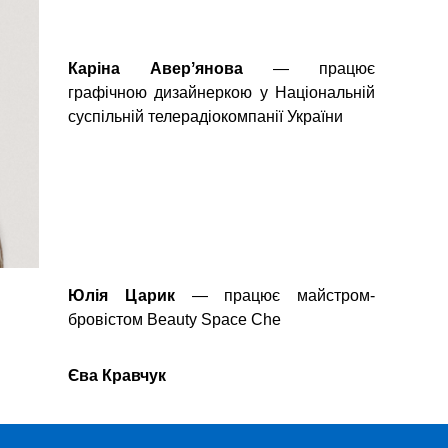
Каріна Аверʼянова
— працює
графічною дизайнеркою у Національній
суспільній телерадіокомпанії України
Юлія Царик
— працює майстром-
бровістом Beauty Space Che
Єва Кравчук