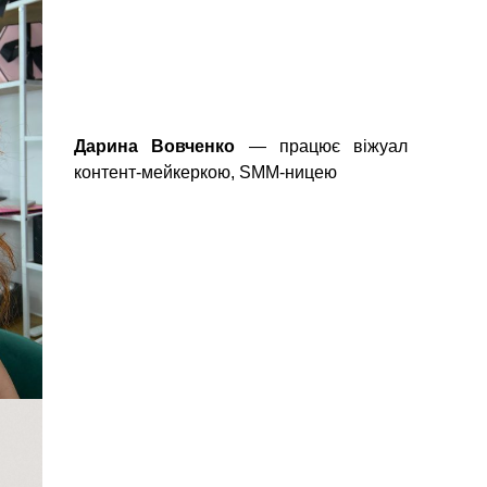
Дарина Вовченко
— працює віжуал
контент-мейкеркою, SMM-ницею