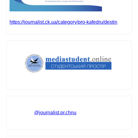
https://journalist.ck.ua/category/pro-kafedru/destin
@journalist.pr.chnu