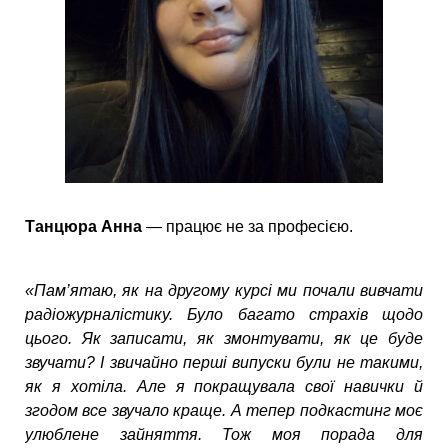
Танцюра Анна
— працює не за професією.
«Пам’ятаю, як на другому курсі ми почали вивчати
радіожурналістику. Було багато страхів щодо
цього. Як записати, як змонтувати, як це буде
звучати? І звичайно перші випуски були не такими,
як я хотіла. Але я покращувала свої навички й
згодом все звучало краще. А тепер подкастинг моє
улюблене зайняття. Тож моя порада для