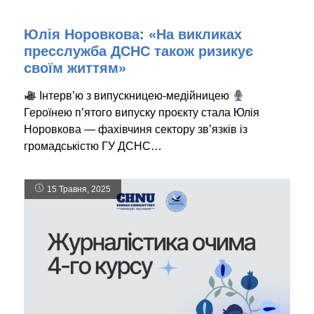
Юлія Норовкова: «На викликах
пресслужба ДСНС також ризикує
своїм життям»
Інтерв’ю з випускницею-медійницею
Героїнею п’ятого випуску проєкту стала Юлія
Норовкова — фахівчиня сектору зв’язків із
громадськістю ГУ ДСНС…
15 Травня, 2025