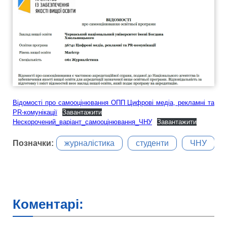
Відомості про самооцінювання ОПП Цифрові медіа, рекламні та
PR-комунікації
Завантажити
Нескорочений_варіант_самооцінювання_ЧНУ
Завантажити
Позначки:
журналістика
студенти
ЧНУ
Коментарі: