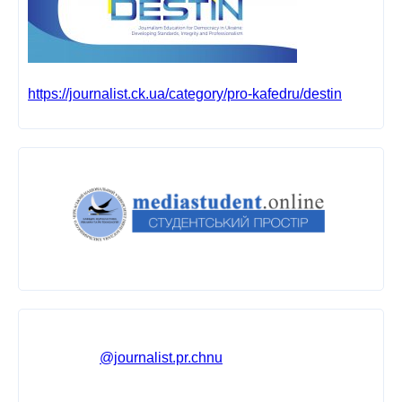
https://journalist.ck.ua/category/pro-kafedru/destin
@journalist.pr.chnu