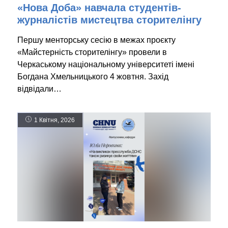
«Нова Доба» навчала студентів-
журналістів мистецтва сторителінгу
Першу менторську сесію в межах проєкту
«Майстерність сторителінгу» провели в
Черкаському національному університеті імені
Богдана Хмельницького 4 жовтня. Захід
відвідали…
1 Квітня, 2026