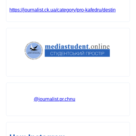
https://journalist.ck.ua/category/pro-kafedru/destin
@journalist.pr.chnu