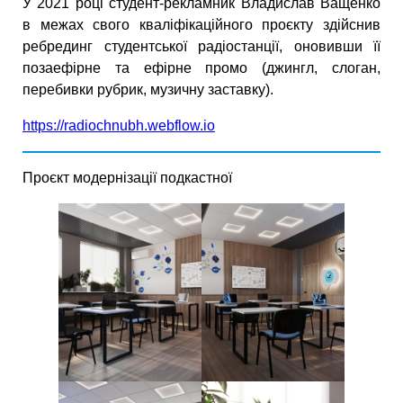
У 2021 році студент-рекламник Владислав Ващенко
в межах свого кваліфікаційного проєкту здійснив
ребрединг студентської радіостанції, оновивши її
позаефірне та ефірне промо (джингл, слоган,
перебивки рубрик, музичну заставку).
https://radiochnubh.webflow.io
Проєкт модернізації подкастної