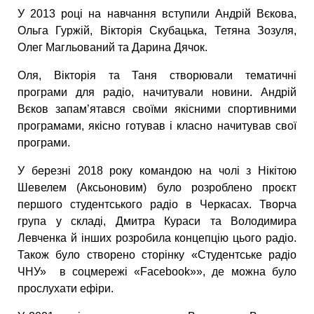
У 2013 році на навчання вступили Андрій Вєкова,
Ольга Гуржій, Вікторія Скубацька, Тетяна Зозуля,
Олег Магльований та Дарина Дячок.
Оля, Вікторія та Таня створювали тематичні
програми для радіо, начитували новини. Андрій
Вєков запам’ятався своїми якісними спортивними
програмами, якісно готував і класно начитував свої
програми.
У березні 2018 року командою на чолі з Нікітою
Шевелем (Аксьоновим) було розроблено проєкт
першого студентського радіо в Черкасах. Творча
група у складі, Дмитра Кураси та Володимира
Левченка й інших розробила концепцію цього радіо.
Також було створено сторінку «Студентське радіо
ЧНУ» в соцмережі «Facebook»», де можна було
прослухати ефіри.