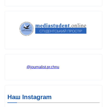
@journalist.pr.chnu
Наш Instagram