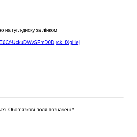
 на гугл-диску за лінком
/1b-DE6Cf-UckuDWvSFmD0Djrck_fXgHej
ся.
Обов’язкові поля позначені
*