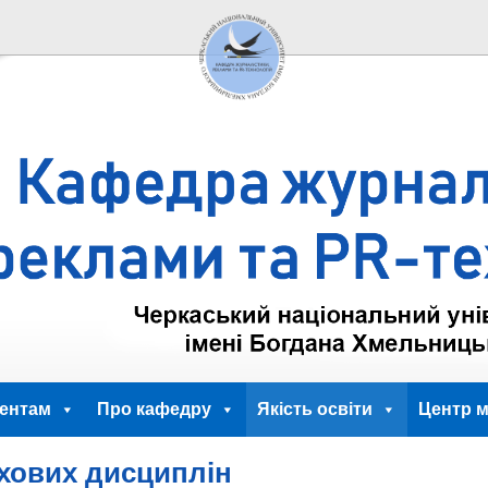
ентам
Про кафедру
Якість освіти
Центр м
хових дисциплін