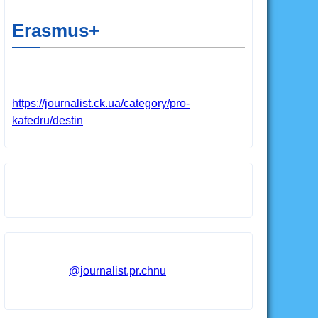
Erasmus+
https://journalist.ck.ua/category/pro-
kafedru/destin
@journalist.pr.chnu