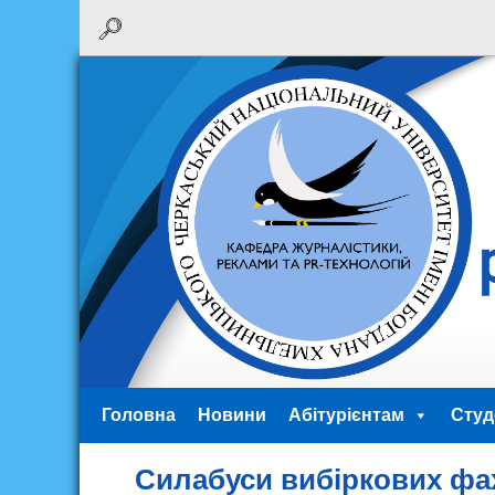
Головна
Новини
Абітурієнтам
Студ
Силабуси вибіркових фа