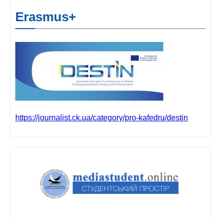
Erasmus+
https://journalist.ck.ua/category/pro-kafedru/destin