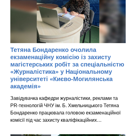
Тетяна Бондаренко очолила
екзаменаційну комісію із захисту
магістерських робіт за спеціальністю
«Журналістика» у Національному
університеті «Києво-Могилянська
академія»
Завідувачка кафедри журналістики, реклами та
PR-технологій ЧНУ ім. Б. Хмельницького Тетяна
Бондаренко працювала головою екзаменаційної
комісії під час захисту кваліфікаційних…