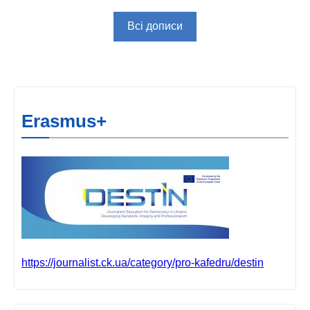
Всі дописи
Erasmus+
https://journalist.ck.ua/category/pro-kafedru/destin