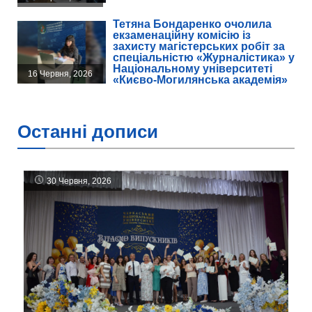
Тетяна Бондаренко очолила
екзаменаційну комісію із
захисту магістерських робіт за
спеціальністю «Журналістика» у
Національному університеті
16 Червня, 2026
«Києво-Могилянська академія»
Останні дописи
30 Червня, 2026