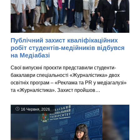
Публічний захист кваліфікаційних
робіт студентів-медійників відбувся
на Медіабазі
Свої випускні проєкти представили студенти-
бакалаври спеціальності «Журналістика» двох
освітніх програм – «Реклама та PR у медіагалузі»
та «Журналістика». Захист пройшов…
16 Червня, 2026