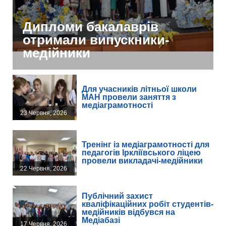
Дипломи бакалаврів
отримали випускники-
медійники
Для учасників літньої школи
МАН провели заняття з
медіаграмотності
23 Червня, 2026
Тренінг із медіаграмотності для
педагогів Іркліївського ліцею
провели викладачі-медійники
22 Червня, 2026
Публічний захист
кваліфікаційних робіт студентів-
медійників відбувся на
Медіабазі
17 Червня, 2026