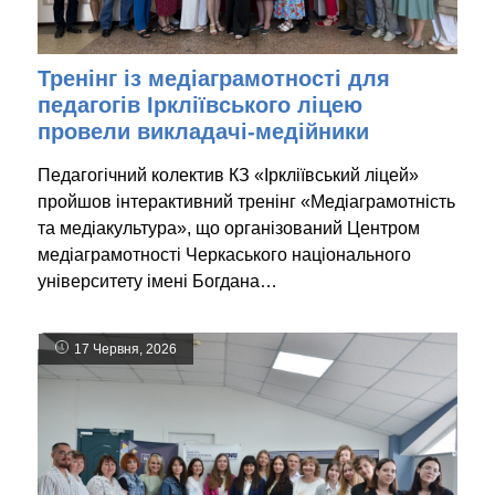
Тренінг із медіаграмотності для
педагогів Іркліївського ліцею
провели викладачі-медійники
Педагогічний колектив КЗ «Іркліївський ліцей»
пройшов інтерактивний тренінг «Медіаграмотність
та медіакультура», що організований Центром
медіаграмотності Черкаського національного
університету імені Богдана…
17 Червня, 2026