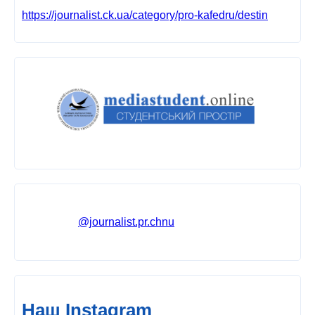
https://journalist.ck.ua/category/pro-kafedru/destin
@journalist.pr.chnu
Наш Instagram