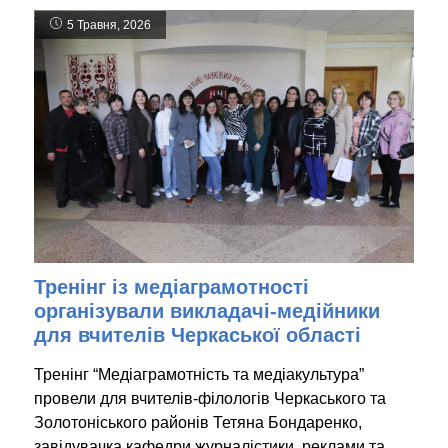
5 Травня, 2026
Тренінг із медіаграмотності
організували викладачі-медійники
для вчителів Черкаської області
Тренінг “Медіаграмотність та медіакультура”
провели для вчителів-філологів Черкаського та
Золотоніського районів Тетяна Бондаренко,
завідувачка кафедри журналістики, реклами та