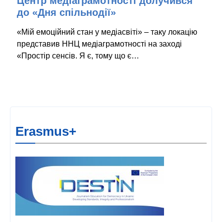
Центр медіаграмотності долучився
до «Дня спільнодії»
«Мій емоційний стан у медіасвіті» – таку локацію
представив ННЦ медіаграмотності на заході
«Простір сенсів. Я є, тому що є…
Erasmus+