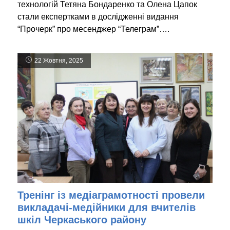
технологій Тетяна Бондаренко та Олена Цапок
стали експертками в дослідженні видання
“Прочерк” про месенджер “Телеграм”….
22 Жовтня, 2025
Тренінг із медіаграмотності провели
викладачі-медійники для вчителів
шкіл Черкаського району