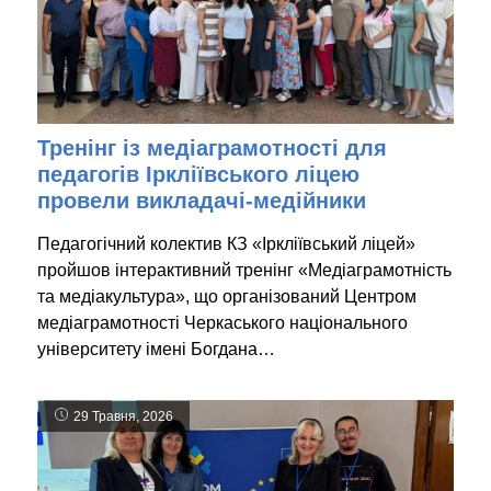
Тренінг із медіаграмотності для
педагогів Іркліївського ліцею
провели викладачі-медійники
Педагогічний колектив КЗ «Іркліївський ліцей»
пройшов інтерактивний тренінг «Медіаграмотність
та медіакультура», що організований Центром
медіаграмотності Черкаського національного
університету імені Богдана…
29 Травня, 2026