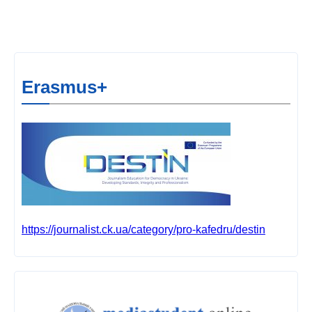
Erasmus+
https://journalist.ck.ua/category/pro-kafedru/destin