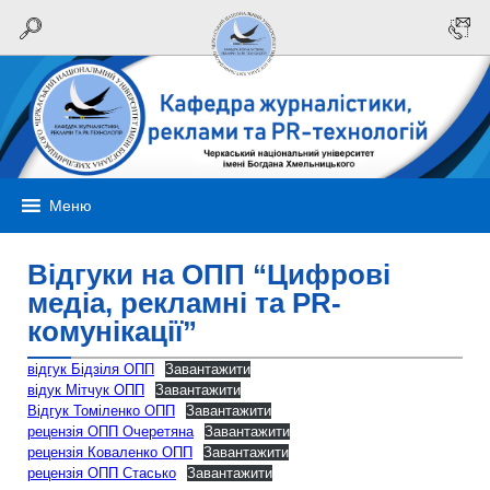
Меню
Відгуки на ОПП “Цифрові
медіа, рекламні та PR-
комунікації”
відгук Бідзіля ОПП
Завантажити
відук Мітчук ОПП
Завантажити
Відгук Томіленко ОПП
Завантажити
рецензія ОПП Очеретяна
Завантажити
рецензія Коваленко ОПП
Завантажити
рецензія ОПП Стасько
Завантажити