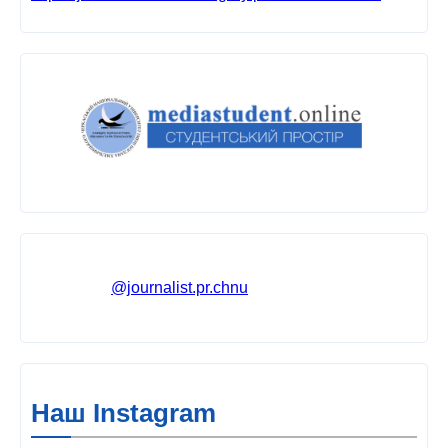
@journalist.pr.chnu
Наш Instagram