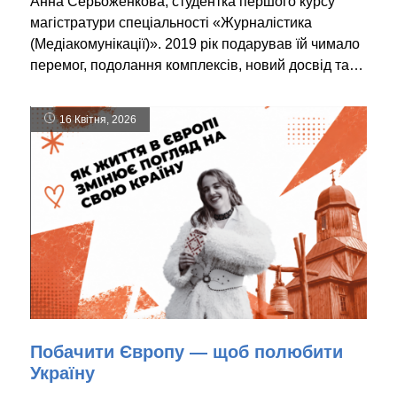
Анна Серьоженкова, студентка першого курсу
магістратури спеціальності «Журналістика
(Медіакомунікації)». 2019 рік подарував їй чимало
перемог, подолання комплексів, новий досвід та…
16 Квітня, 2026
Побачити Європу — щоб полюбити
Україну