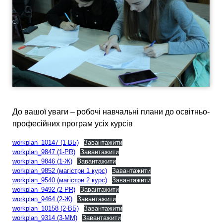
До вашої уваги – робочі навчальні плани до освітньо-
професійних програм усіх курсів
workplan_10147 (1-ВБ)
Завантажити
workplan_9847 (1-PR)
Завантажити
workplan_9846 (1-Ж)
Завантажити
workplan_9852 (магістри 1 курс)
Завантажити
workplan_9540 (магістри 2 курс)
Завантажити
workplan_9492 (2-PR)
Завантажити
workplan_9464 (2-Ж)
Завантажити
workplan_10158 (2-ВБ)
Завантажити
workplan_9314 (3-ММ)
Завантажити