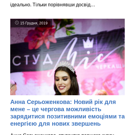
ідеально. Тільки порівнявши досвід…
15 Грудня, 2019
Анна Серьоженкова: Новий рік для
мене – це чергова можливість
зарядитися позитивними емоціями та
енергією для нових звершень