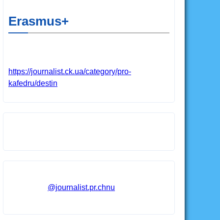
Erasmus+
https://journalist.ck.ua/category/pro-
kafedru/destin
@journalist.pr.chnu