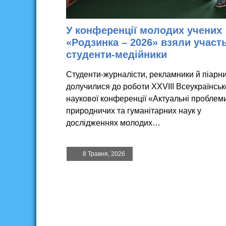
У конференції молодих учених
«Родзинка – 2026» взяли участ
студенти-медійники
Студенти-журналісти, рекламники й піарн
долучилися до роботи XХVIІІ Всеукраїнськ
наукової конференції «Актуальні проблем
природничих та гуманітарних наук у
дослідженнях молодих…
8 Травня, 2026