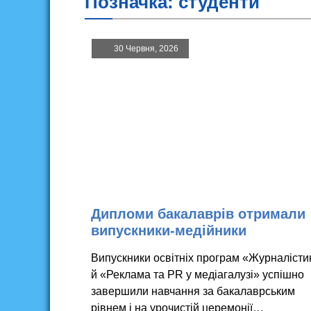
Позначка:
студенти
30 Червня, 2026
Дипломи бакалаврів отримали
випускники-медійники
Випускники освітніх програм «Журналісти
й «Реклама та PR у медіагалузі» успішно
завершили навчання за бакалаврським
рівнем і на урочистій церемонії…