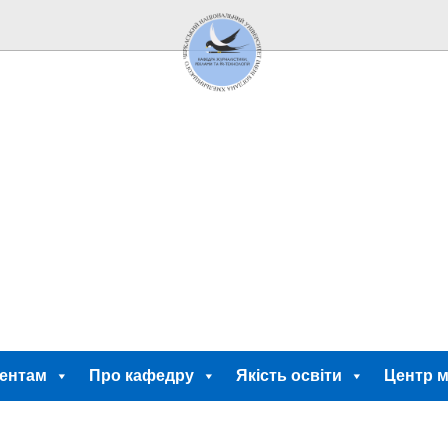
ентам
Про кафедру
Якість освіти
Центр м