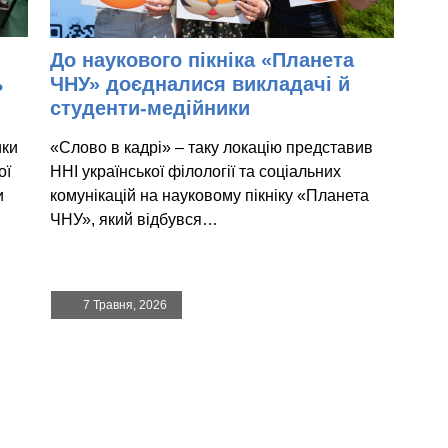
До наукового пікніка «Планета
ь
ЧНУ» доєдналися викладачі й
студенти-медійники
ики
«Слово в кадрі» – таку локацію представив
ої
ННІ української філології та соціальних
и
комунікацій на науковому пікніку «Планета
ЧНУ», який відбувся…
7 Травня, 2026