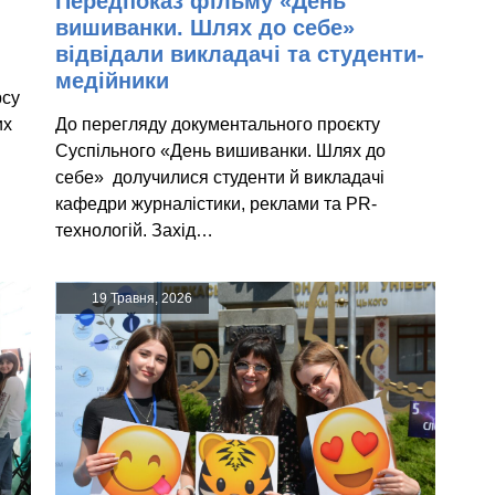
Передпоказ фільму «День
вишиванки. Шлях до себе»
відвідали викладачі та студенти-
медійники
рсу
их
До перегляду документального проєкту
Суспільного «День вишиванки. Шлях до
себе» долучилися студенти й викладачі
кафедри журналістики, реклами та PR-
технологій. Захід…
19 Травня, 2026