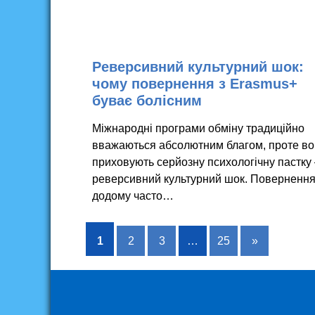
Реверсивний культурний шок:
чому повернення з Erasmus+
буває болісним
Міжнародні програми обміну традиційно
вважаються абсолютним благом, проте в
приховують серйозну психологічну пастку
реверсивний культурний шок. Поверненн
додому часто…
1
2
3
…
25
»