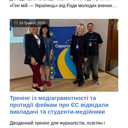
«Ген мій — Українець» від Ради молодих вчених…
29 Травня, 2026
Тренінг із медіаграмотності та
протидії фейкам про ЄС відвідали
викладачі та студенти-медійники
Дводенний тренінг для журналістів, освітян і