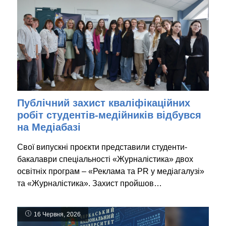
Публічний захист кваліфікаційних
робіт студентів-медійників відбувся
на Медіабазі
Свої випускні проєкти представили студенти-
бакалаври спеціальності «Журналістика» двох
освітніх програм – «Реклама та PR у медіагалузі»
та «Журналістика». Захист пройшов…
16 Червня, 2026