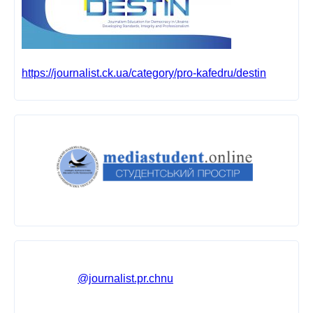
https://journalist.ck.ua/category/pro-kafedru/destin
@journalist.pr.chnu