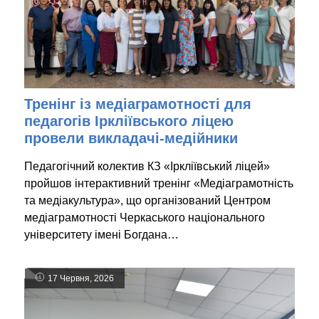
Тренінг із медіаграмотності для
педагогів Іркліївського ліцею
провели викладачі-медійники
Педагогічний колектив КЗ «Іркліївський ліцей»
пройшов інтерактивний тренінг «Медіаграмотність
та медіакультура», що організований Центром
медіаграмотності Черкаського національного
університету імені Богдана…
17 Червня, 2026