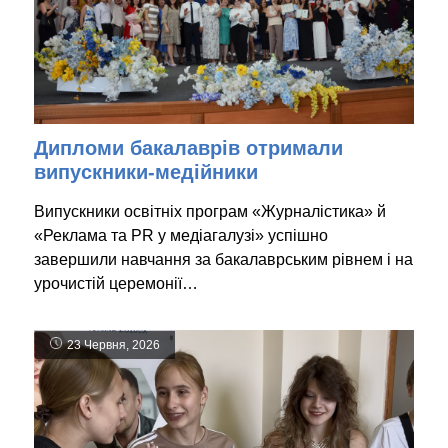
Дипломи бакалаврів отримали
випускники-медійники
Випускники освітніх програм «Журналістика» й
«Реклама та PR у медіагалузі» успішно
завершили навчання за бакалаврським рівнем і на
урочистій церемонії…
23 Червня, 2026