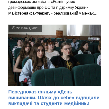
громадських активістів «Розвінчуємо
дезінформацію про ЄС та підтримку України:
Майстерня фактчекінгу» реалізований у межах…
22 Травня, 2026
Передпоказ фільму «День
вишиванки. Шлях до себе» відвідали
викладачі та студенти-медійники