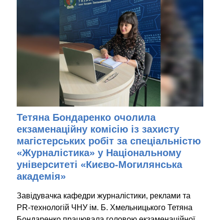
Тетяна Бондаренко очолила
екзаменаційну комісію із захисту
магістерських робіт за спеціальністю
«Журналістика» у Національному
університеті «Києво-Могилянська
академія»
Завідувачка кафедри журналістики, реклами та
PR-технологій ЧНУ ім. Б. Хмельницького Тетяна
Бондаренко працювала головою екзаменаційної