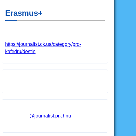
Erasmus+
https://journalist.ck.ua/category/pro-
kafedru/destin
@journalist.pr.chnu