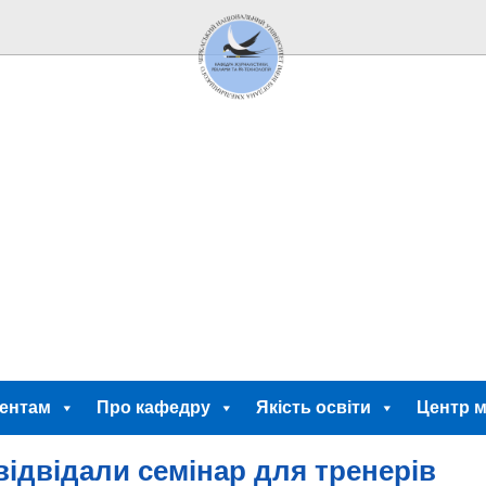
ентам
Про кафедру
Якість освіти
Центр м
відвідали семінар для тренерів