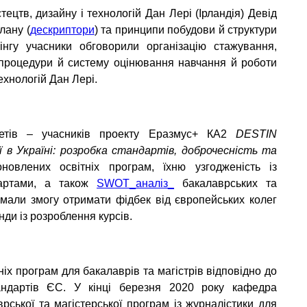
цтв, дизайну і технологій Дан Лері (Ірландія) Девід
лану (
дескриптори
) та принципи побудови й структури
інгу учасники обговорили організацію стажування,
 процедури й систему оцінювання навчання й роботи
технологій Дан Лері.
итетів – учасників проекту Еразмус+ КА2
DESTIN
 в Україні: розробка стандартів, доброчесність та
новлених освітніх програм, їхню узгодженість із
дартами, а також
SWOT_аналіз_
бакалаврських та
 мали змогу отримати фідбек від європейських колег
ди із розроблення курсів.
х програм для бакалаврів та магістрів відповідно до
андартів ЄС. У кінці березня 2020 року кафедра
рської та магістерської програм із журналістики для