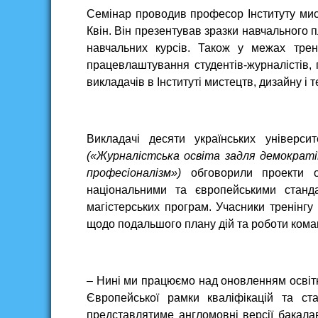
Семінар проводив професор Інституту мисте
Квін. Він презентував зразки навчального п
навчальних курсів. Також у межах трен
працевлаштування студентів-журналістів,
викладачів в Інституті мистецтв, дизайну і 
Викладачі десяти українських універс
(«Журналістська освіта задля демократії
професіоналізм»)
обговорили проекти о
національними та європейськими стан
магістерських програм. Учасники тренінгу
щодо подальшого плану дій та роботи коман
– Нині ми працюємо над оновленням освітні
Європейської рамки кваліфікацій та ст
представлятиме англомовні версії бакалав