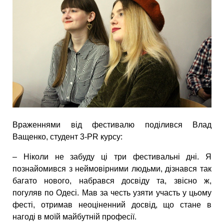
Враженнями від фестивалю поділився Влад
Ващенко, студент 3-PR курсу:
– Ніколи не забуду ці три фестивальні дні. Я
познайомився з неймовірними людьми, дізнався так
багато нового, набрався досвіду та, звісно ж,
погуляв по Одесі. Мав за честь узяти участь у цьому
фесті, отримав неоціненний досвід, що стане в
нагоді в моїй майбутній професії.