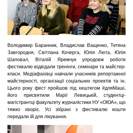
Володимир Баранник, Владислав Ващенко, Тетяна
Завгородня, Світлана Кочерга, Юлія Люта, Юлія
Шаповал, Віталій Яремчук упродовж роботи
фестивалю відвідали тренінги, семінари та майстер-
класи. Медіафахівці навчали учасників репортажної
майстерності, організації соціальних проектів та ін.
Цього року фест пройшов під хештегом #дляМаші,
його присвятили Марії Левицькій, студентці-
магістрантці факультету журналістики НУ «ОЮА», що
тяжко хворіє. Усі зібрані з фестивалю кошти
передали їй для лікування.