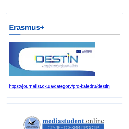
Erasmus+
https://journalist.ck.ua/category/pro-kafedru/destin