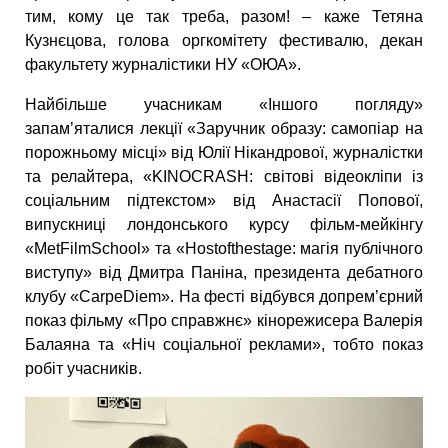
тим, кому це так треба, разом! – каже Тетяна
Кузнєцова, голова оргкомітету фестивалю, декан
факультету журналістики НУ «ОЮА».
Найбільше учасникам «Іншого погляду»
запам’яталися лекції «Заручник образу: самопіар на
порожньому місці» від Юлії Нікандрової, журналістки
та релайтера, «KINOCRASH: світові відеокліпи із
соціальним підтекстом» від Анастасії Попової,
випускниці лондонського курсу фільм-мейкінгу
«MetFilmSchool» та «Hostofthestage: магія публічного
виступу» від Дмитра Паніна, президента дебатного
клубу «CarpeDiem». На фесті відбувся допрем’єрний
показ фільму «Про справжнє» кінорежисера Валерія
Балаяна та «Ніч соціальної реклами», тобто показ
робіт учасників.