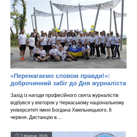
«Перемагаємо словом правди!»:
доброчинний забіг до Дня журналіста
Захід із нагоди професійного свята журналістів
відбувся у вівторок у Черкаському національному
університеті імені Богдана Хмельницького, 6
червня. Дистанцію в…
7 Жовтня, 2020