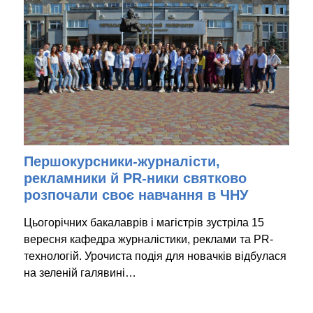
Першокурсники-журналісти,
рекламники й PR-ники святково
розпочали своє навчання в ЧНУ
Цьогорічних бакалаврів і магістрів зустріла 15
вересня кафедра журналістики, реклами та PR-
технологій. Урочиста подія для новачків відбулася
на зеленій галявині…