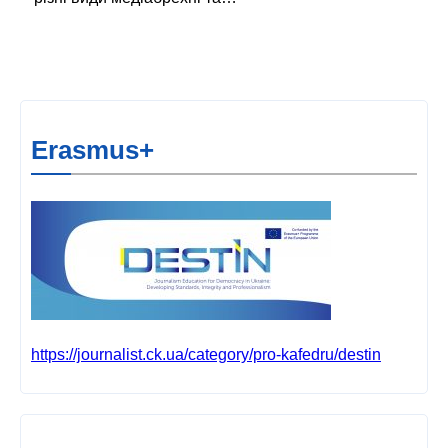
Erasmus+
https://journalist.ck.ua/category/pro-kafedru/destin