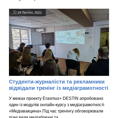
24 Лютого, 2021
Студенти-журналісти та рекламники
відвідали тренінг із медіаграмотності
У межах проекту Erasmus+ DESTIN апробовано
один із модулів онлайн-курсу з медіаграмотності
«Медіавакцина».Під час тренінгу обговорювали
різні види медіабрехні та…