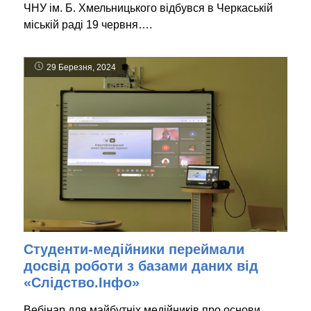
ЧНУ ім. Б. Хмельницького відбувся в Черкаській
міській раді 19 червня….
29 Березня, 2024
Студенти-медійники переймали
досвід роботи з базами даних від
«Слідство.Інфо»
Вебінар для майбутніх медійників про основи