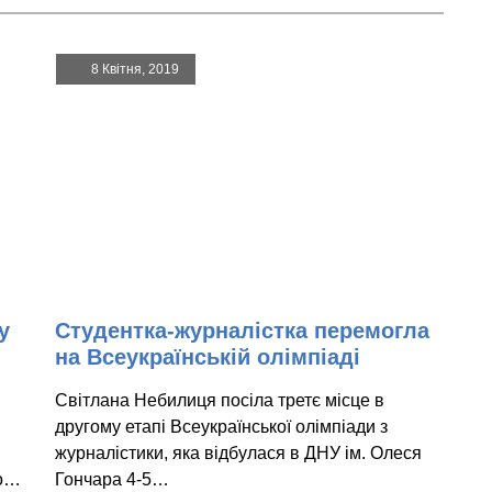
8 Квітня, 2019
у
Студентка-журналістка перемогла
на Всеукраїнській олімпіаді
Світлана Небилиця посіла третє місце в
другому етапі Всеукраїнської олімпіади з
журналістики, яка відбулася в ДНУ ім. Олеся
ро…
Гончара 4-5…