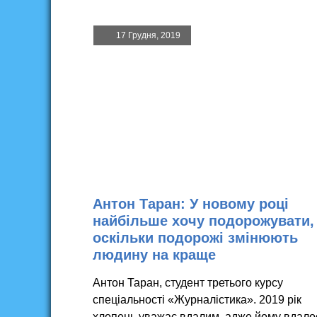
17 Грудня, 2019
Антон Таран: У новому році
найбільше хочу подорожувати,
оскільки подорожі змінюють
людину на краще
Антон Таран, студент третього курсу
спеціальності «Журналістика». 2019 рік
хлопець уважає вдалим, адже йому вдало