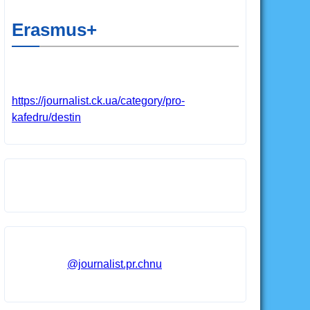
Erasmus+
https://journalist.ck.ua/category/pro-
kafedru/destin
@journalist.pr.chnu