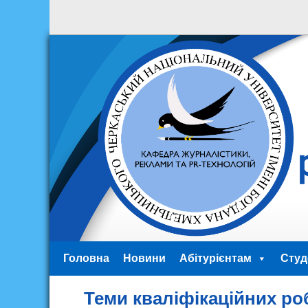
Головна
Новини
Абітурієнтам
Студ
Теми кваліфікаційних роб