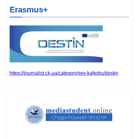
Erasmus+
https://journalist.ck.ua/category/pro-kafedru/destin