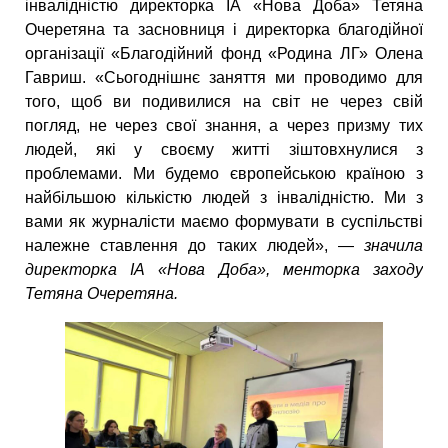
інвалідністю директорка ІА «Нова Доба» Тетяна
Очеретяна та засновниця і директорка благодійної
організації «Благодійний фонд «Родина ЛГ» Олена
Гавриш. «Сьогоднішнє заняття ми проводимо для
того, щоб ви подивилися на світ не через свій
погляд, не через свої знання, а через призму тих
людей, які у своєму житті зіштовхнулися з
проблемами. Ми будемо європейською країною з
найбільшою кількістю людей з інвалідністю. Ми з
вами як журналісти маємо формувати в суспільстві
належне ставлення до таких людей», —
значила
директорка ІА «Нова Доба», менторка заходу
Тетяна Очеретяна.