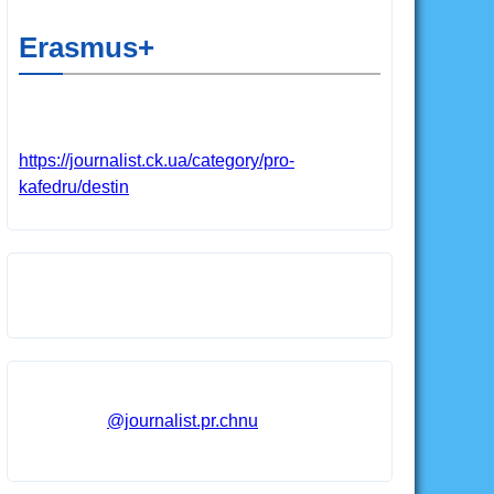
Erasmus+
https://journalist.ck.ua/category/pro-
kafedru/destin
@journalist.pr.chnu