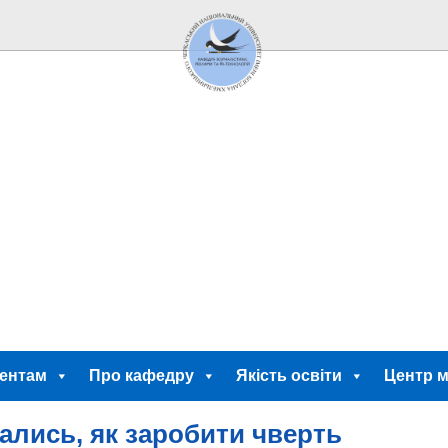
ентам
Про кафедру
Якість освіти
Центр м
ались, як заробити чверть