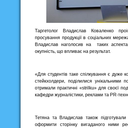
Таргетолог Владислав Коваленко про
просування продукції в соціальних мережа
Владислав наголосив на таких аспектах
окупність, що впливає на результат.
«Для студентів таке спілкування є дуже к
стейкхолдери, поділилися унікальними п
отримали практичні «strilku» для своєї п
кафедри журналістики, реклами та PR-техн
Тетяна та Владислав також підготували
оформити сторінку вигаданого ними рес