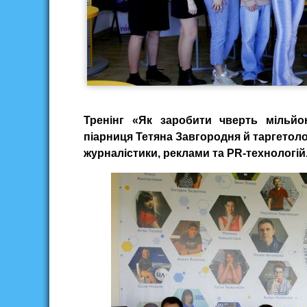
Тренінг «Як заробити чверть мільйо
піарниця Тетяна Завгородня й таргетол
журналістики, реклами та PR-технологій