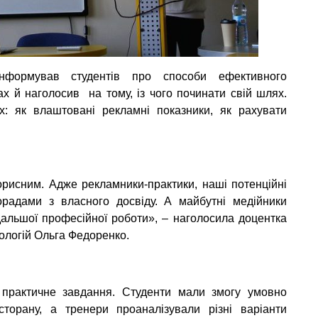
інформував студентів про способи ефективного
х й наголосив на тому, із чого починати свій шлях.
: як влаштовані рекламні показники, як рахувати
орисним. Адже рекламники-практики, наші потенційні
орадами з власного досвіду. А майбутні медійники
одальшої професійної роботи», – наголосила доцентка
ологій Ольга Федоренко.
 практичне завдання. Студенти мали змогу умовно
торану, а тренери проаналізували різні варіанти