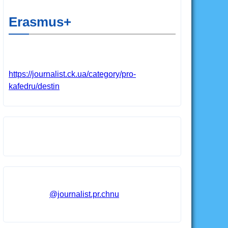
Erasmus+
https://journalist.ck.ua/category/pro-
kafedru/destin
@journalist.pr.chnu