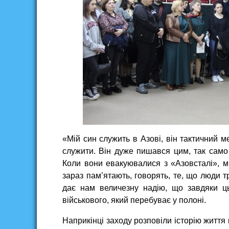
«Мій син служить в Азові, він тактичний м
служити. Він дуже пишався цим, так само 
Коли вони евакуювалися з «Азовсталі», ми
зараз пам’ятають, говорять, те, що люди т
дає нам величезну надію, що завдяки ц
військового, який перебуває у полоні.
Наприкінці заходу розповіли історію життя