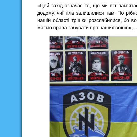
«Цей захід означає те, що ми всі пам’ята
додому, чиї тіла залишилися там. Потріб
нашій області трішки розслабилися, бо во
маємо права забувати про наших воїнів», 