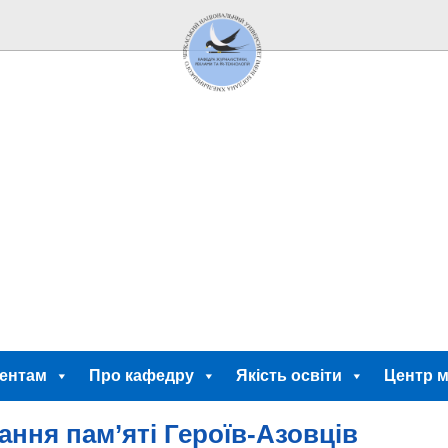
ентам
Про кафедру
Якість освіти
Центр м
ння пам’яті Героїв-Азовців