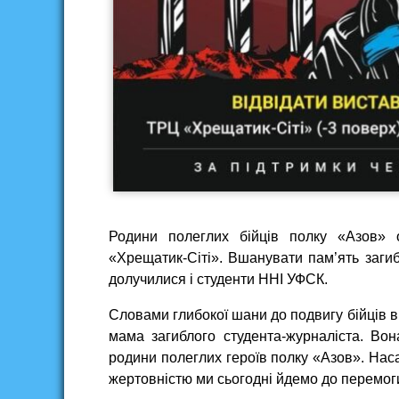
Родини полеглих бійців полку «Азов» 
«Хрещатик-Сіті». Вшанувати пам’ять загиб
долучилися і студенти ННІ УФСК.
Словами глибокої шани до подвигу бійців в
мама загиблого студента-журналіста. Вон
родини полеглих героїв полку «Азов». Наса
жертовністю ми сьогодні йдемо до перемоги