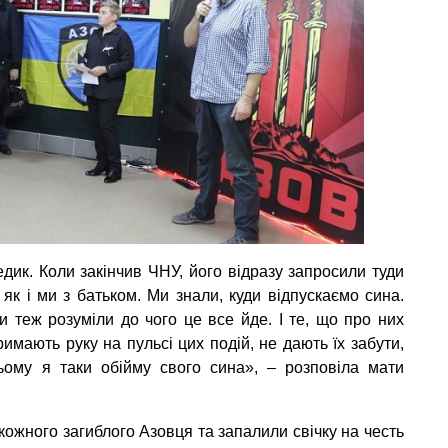
едик. Коли закінчив ЧНУ, його відразу запросили туди
як і ми з батьком. Ми знали, куди відпускаємо сина.
 теж розуміли до чого це все йде. І те, що про них
римають руку на пульсі цих подій, не дають їх забути,
ьому я таки обійму свого сина», – розповіла мати
 кожного загиблого Азовця та запалили свічку на честь