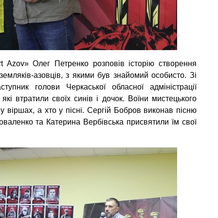
rt Azov» Олег Петренко розповів історію створення
земляків-азовців, з якими був знайомий особисто. Зі
тупник голови Черкаської обласної адміністрації
кі втратили своїх синів і дочок. Воїни мистецького
 віршах, а хто у пісні. Сергій Бобров виконав пісню
оваленко та Катерина Вербівська присвятили їм свої