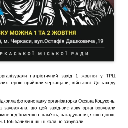
організували патріотичний захід 1 жовтня у ТРЦ
лих героїв прийшли черкащани, військові. До заходу
ідкрила фотовиставку організаторка Оксана Коцуконь,
а зауважила, що цей захід-виставку організовували
мперед їх метою є пам’ять, нагадування, якою ціною,
. Щоб бачили інші і ніколи не забували.