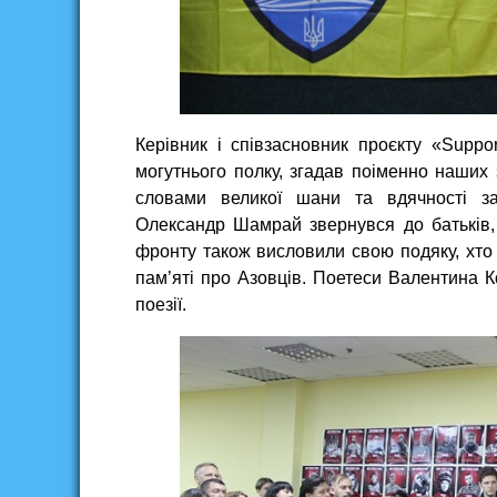
Керівник і співзасновник проєкту «Suppo
могутнього полку, згадав поіменно наших 
словами великої шани та вдячності зас
Олександр Шамрай звернувся до батьків, я
фронту також висловили свою подяку, хто у
пам’яті про Азовців. Поетеси Валентина К
поезії.