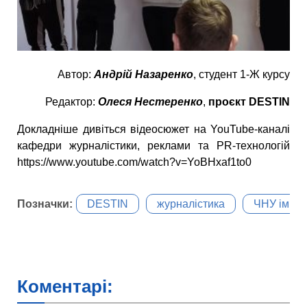
Автор:
Андрій Назаренко
, студент 1-Ж курсу
Редактор:
Олеся Нестеренко
,
проєкт DESTIN
Докладніше дивіться відеосюжет на YouTube-каналі
кафедри журналістики, реклами та PR-технологій
https://www.youtube.com/watch?v=YoBHxaf1to0
Позначки:
DESTIN
журналістика
ЧНУ ім. Б
Коментарі: