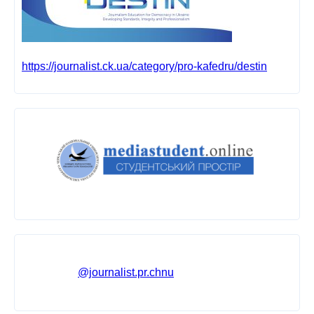
https://journalist.ck.ua/category/pro-kafedru/destin
@journalist.pr.chnu