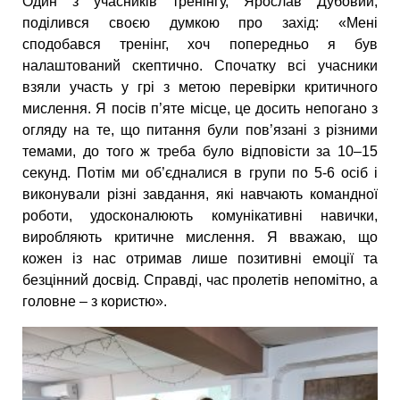
Один з учасників тренінгу, Ярослав Дубовий,
поділився своєю думкою про захід: «Мені
сподобався тренінг, хоч попередньо я був
налаштований скептично. Спочатку всі учасники
взяли участь у грі з метою перевірки критичного
мислення. Я посів п’яте місце, це досить непогано з
огляду на те, що питання були пов’язані з різними
темами, до того ж треба було відповісти за 10–15
секунд. Потім ми об’єдналися в групи по 5-6 осіб і
виконували різні завдання, які навчають командної
роботи, удосконалюють комунікативні навички,
виробляють критичне мислення. Я вважаю, що
кожен із нас отримав лише позитивні емоції та
безцінний досвід. Справді, час пролетів непомітно, а
головне – з користю».