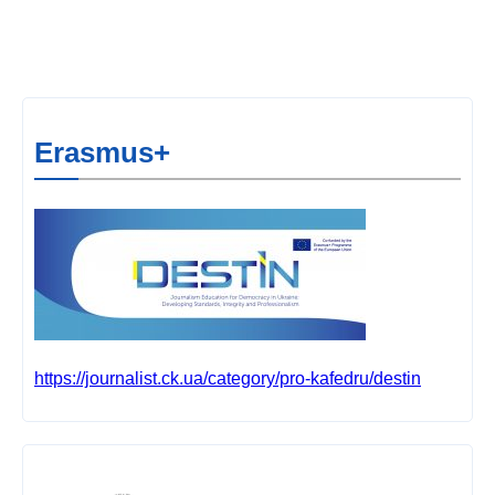
Erasmus+
https://journalist.ck.ua/category/pro-kafedru/destin