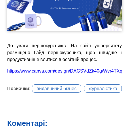
До уваги першокурсників. На сайті університету
розміщено Гайд першокурсника, щоб швидше і
продуктивніше влитися в освітній процес.
https://www.canva.com/design/DAGSVdZk40g/Wvr4TXq_Bf
Позначки:
видавничий бізнес
журналістика
Коментарі: