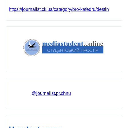
https://journalist.ck.ua/category/pro-kafedru/destin
@journalist.pr.chnu