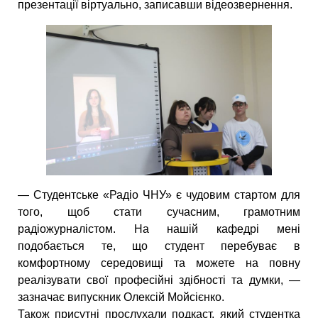
презентації віртуально, записавши відеозвернення.
— Студентське «Радіо ЧНУ» є чудовим стартом для
того, щоб стати сучасним, грамотним
радіожурналістом. На нашій кафедрі мені
подобається те, що студент перебуває в
комфортному середовищі та можете на повну
реалізувати свої професійні здібності та думки, —
зазначає випускник Олексій Мойсієнко.
Також присутні прослухали подкаст, який студентка