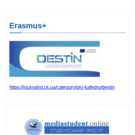
Erasmus+
https://journalist.ck.ua/category/pro-kafedru/destin