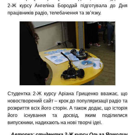
2-Ж курсу Ангеліна Бородай підготувала до Дня
працівників радіо, телебачення та зв’язку.
Студентка 2-Ж курсу Аріана Грищенко вважає, що
новостворений сайт – крок до популяризації радіо та
розкриття всіх його сторін. А також додає, що історія
його існування та досвід, яким поділилися
випускники, надихають на нові творчі ідеї.
Авторка: студентка 2-Ж курсу Ольга Ярмолич