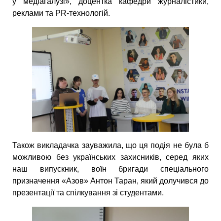
у медіагалузі», доцентка кафедри журналістики,
реклами та PR-технологій.
Також
викладачка зауважила, що ця подія не була б
можливою без українських захисників, серед яких
наш випускник, воїн бригади спеціального
призначення «Азов» Антон Таран, який долучився до
презентації та спілкування зі студентами.