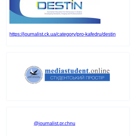
https://journalist.ck.ua/category/pro-kafedru/destin
@journalist.pr.chnu