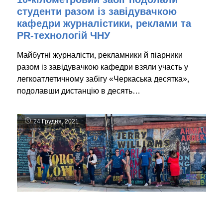
студенти разом із завідувачкою
кафедри журналістики, реклами та
PR-технологій ЧНУ
Майбутні журналісти, рекламники й піарники
разом із завідувачкою кафедри взяли участь у
легкоатлетичному забігу «Черкаська десятка»,
подолавши дистанцію в десять…
24 Грудня, 2021