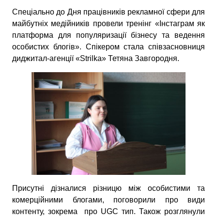
Спеціально до Дня працівників рекламної сфери для
майбутніх медійників провели тренінг «Інстаграм як
платформа для популяризації бізнесу та ведення
особистих блогів». Спікером стала співзасновниця
диджитал-агенції «Strilka» Тетяна Завгородня.
Присутні дізналися різницю між особистими та
комерційними блогами, поговорили про види
контенту, зокрема про UGC тип. Також розглянули