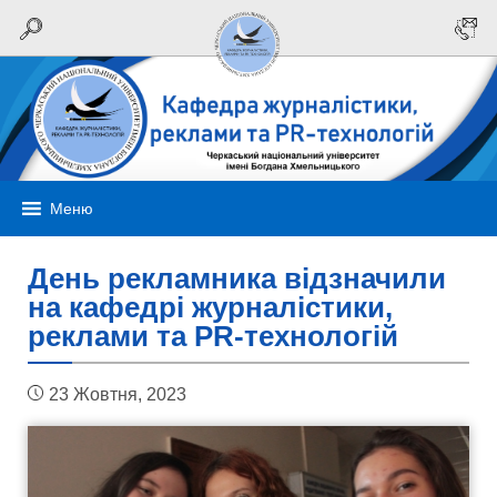
Меню
День рекламника відзначили
на кафедрі журналістики,
реклами та PR-технологій
23 Жовтня, 2023