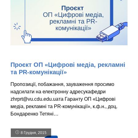
Проєкт ОП «Цифрові медіа, рекламні
та PR-комунікації»
Пропозиції, побажання, зауваження просимо
надсилати на електронну адресукафедри
zhrprt@vu.cdu.edu.uaта Гаранту ОП «Цифрові
медіа, рекламні та PR-комунікації», к.ф.н., доц.
Бондаренко Тетяні…
8 Грудня, 2015