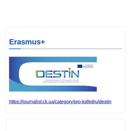
Erasmus+
https://journalist.ck.ua/category/pro-kafedru/destin