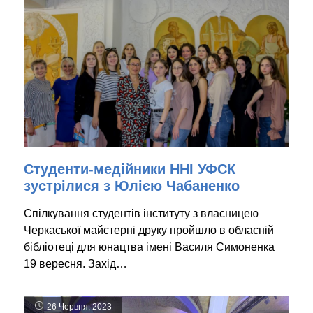
Студенти-медійники ННІ УФСК
зустрілися з Юлією Чабаненко
Спілкування студентів інституту з власницею
Черкаської майстерні друку пройшло в обласній
бібліотеці для юнацтва імені Василя Симоненка
19 вересня. Захід…
26 Червня, 2023