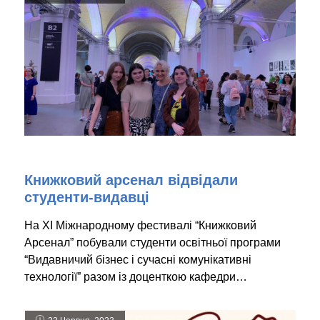
Книжковий арсенал відвідали
студенти-видавці
На XI Міжнародному фестивалі “Книжковий
Арсенал” побували студенти освітньої програми
“Видавничий бізнес і сучасні комунікативні
технології” разом із доценткою кафедри…