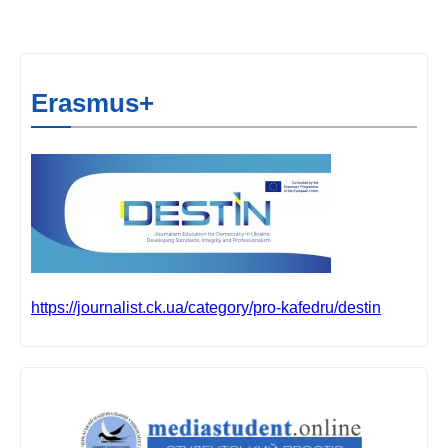
Erasmus+
https://journalist.ck.ua/category/pro-kafedru/destin