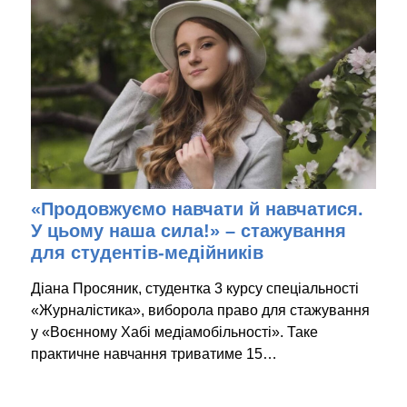
«Продовжуємо навчати й навчатися.
У цьому наша сила!» – стажування
для студентів-медійників
Діана Просяник, студентка 3 курсу спеціальності
«Журналістика», виборола право для стажування
у «Воєнному Хабі медіамобільності». Таке
практичне навчання триватиме 15…