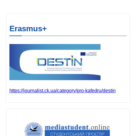
Erasmus+
https://journalist.ck.ua/category/pro-kafedru/destin