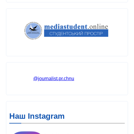
@journalist.pr.chnu
Наш Instagram