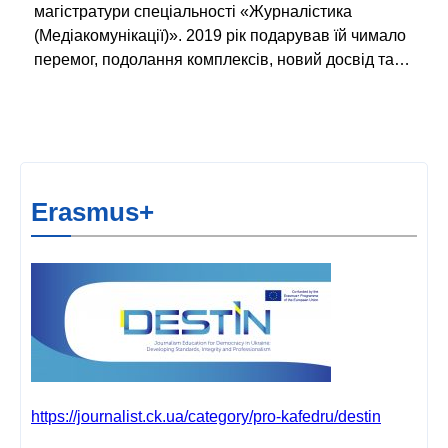
магістратури спеціальності «Журналістика
(Медіакомунікації)». 2019 рік подарував їй чимало
перемог, подолання комплексів, новий досвід та…
Erasmus+
https://journalist.ck.ua/category/pro-kafedru/destin