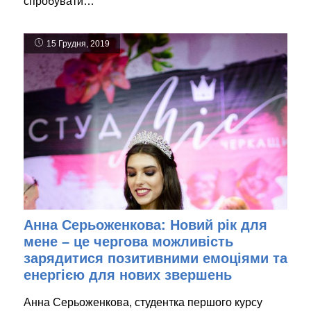
спробувати…
15 Грудня, 2019
Анна Серьоженкова: Новий рік для
мене – це чергова можливість
зарядитися позитивними емоціями та
енергією для нових звершень
Анна Серьоженкова, студентка першого курсу