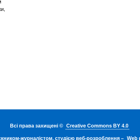
м
ки,
Всі права захищені ©
Creative Commons BY 4.0
скником-журналістом, студією веб-розроблення –
Web d