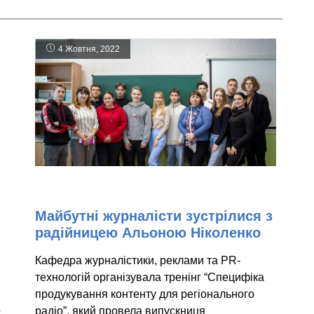
4 Жовтня, 2022
Майбутні журналісти зустрілися з
радійницею Альоною Ніколенко
Кафедра журналістики, реклами та PR-
технологій організувала тренінг “Специфіка
продукування контенту для регіонального
о
радіо”, який провела випускниця