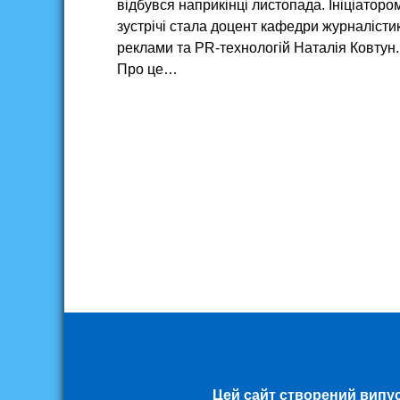
відбувся наприкінці листопада. Ініціаторо
зустрічі стала доцент кафедри журналісти
реклами та PR-технологій Наталія Ковтун.
Про це…
Цей сайт створений випу