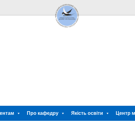
ентам
Про кафедру
Якість освіти
Центр м