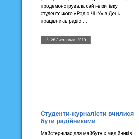
продемонструвала сайт-візитівку
студентського «Радіо ЧНУ» в День
працівників радіо,…
28 Листопада, 2019
Студенти-журналісти вчилися
бути радійниками
Майстер-клас для майбутніх медійників