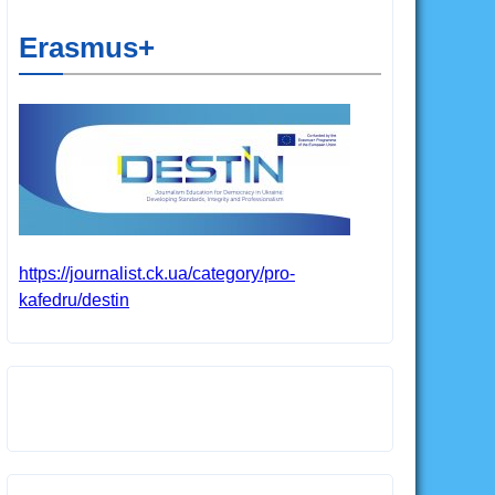
Erasmus+
https://journalist.ck.ua/category/pro-
kafedru/destin