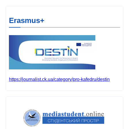
Erasmus+
https://journalist.ck.ua/category/pro-kafedru/destin