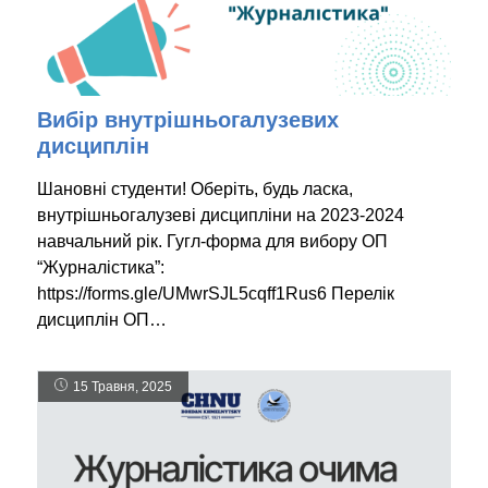
Вибір внутрішньогалузевих
дисциплін
Шановні студенти! Оберіть, будь ласка,
внутрішньогалузеві дисципліни на 2023-2024
навчальний рік. Гугл-форма для вибору ОП
“Журналістика”:
https://forms.gle/UMwrSJL5cqff1Rus6 Перелік
дисциплін ОП…
15 Травня, 2025