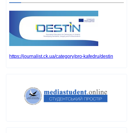
https://journalist.ck.ua/category/pro-kafedru/destin