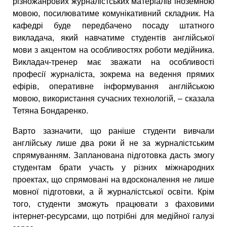
різножанрових журналістських матеріалів іноземною
мовою, посилюватиме комунікативний складник. На
кафедрі буде передбачено посаду штатного
викладача, який навчатиме студентів англійської
мови з акцентом на особливостях роботи медійника.
Викладач-тренер має зважати на особливості
професії журналіста, зокрема на ведення прямих
ефірів, оперативне інформування англійською
мовою, використання сучасних технологій, – сказала
Тетяна Бондаренко.
Варто зазначити, що раніше студенти вивчали
англійську лише два роки й не за журналістським
спрямуванням. Запланована підготовка дасть змогу
студентам брати участь у різних міжнародних
проектах, що спрямовані на вдосконалення не лише
мовної підготовки, а й журналістської освіти. Крім
того, студенти зможуть працювати з фаховими
інтернет-ресурсами, що потрібні для медійної галузі