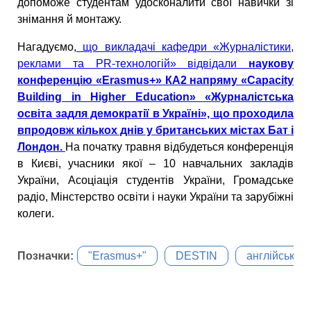
допоможе студентам удосконалити свої навички зі
знімання й монтажу.
Нагадуємо,
що викладачі кафедри «Журналістики,
реклами та PR-технологій» відвідали
наукову
конференцію «Erasmus+» КА2 напряму «Capaсity
Building in Higher Education» «Журналістська
освіта задля демократії в Україні», що проходила
впродовж кількох днів у британських містах Бат і
Лондон.
На початку травня відбудеться конференція
в Києві, учасники якої – 10 навчальних закладів
України, Асоціація студентів України, Громадське
радіо, Мінстерство освіти і науки України та зарубіжні
колеги.
Позначки:
"Erasmus+"
DESTIN
англійська 