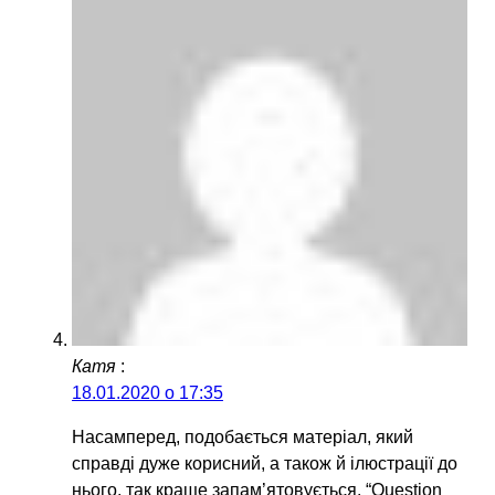
Катя
:
18.01.2020 о 17:35
Насамперед, подобається матеріал, який
справді дуже корисний, а також й ілюстрації до
нього, так краще запам’ятовується. “Question