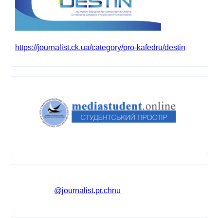
https://journalist.ck.ua/category/pro-kafedru/destin
@journalist.pr.chnu