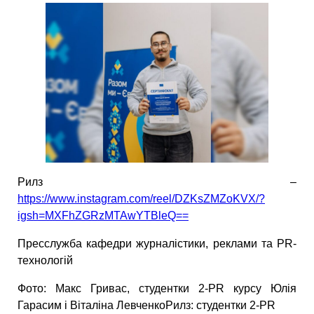
Рилз –
https://www.instagram.com/reel/DZKsZMZoKVX/?
igsh=MXFhZGRzMTAwYTBleQ==
Пресслужба кафедри журналістики, реклами та PR-
технологій
Фото: Макс Гривас, студентки 2-PR курсу Юлія
Гарасим і Віталіна ЛевченкоРилз: студентки 2-PR