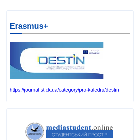
Erasmus+
https://journalist.ck.ua/category/pro-kafedru/destin