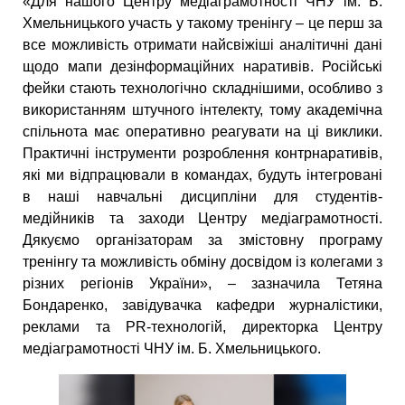
«Для нашого Центру медіаграмотності ЧНУ ім. Б.
Хмельницького участь у такому тренінгу – це перш за
все можливість отримати найсвіжіші аналітичні дані
щодо мапи дезінформаційних наративів. Російські
фейки стають технологічно складнішими, особливо з
використанням штучного інтелекту, тому академічна
спільнота має оперативно реагувати на ці виклики.
Практичні інструменти розроблення контрнаративів,
які ми відпрацювали в командах, будуть інтегровані
в наші навчальні дисципліни для студентів-
медійників та заходи Центру медіаграмотності.
Дякуємо організаторам за змістовну програму
тренінгу та можливість обміну досвідом із колегами з
різних регіонів України», – зазначила Тетяна
Бондаренко, завідувачка кафедри журналістики,
реклами та PR-технологій, директорка Центру
медіаграмотності ЧНУ ім. Б. Хмельницького.