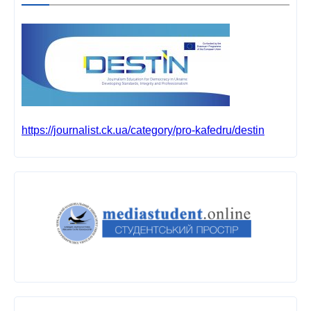
https://journalist.ck.ua/category/pro-kafedru/destin