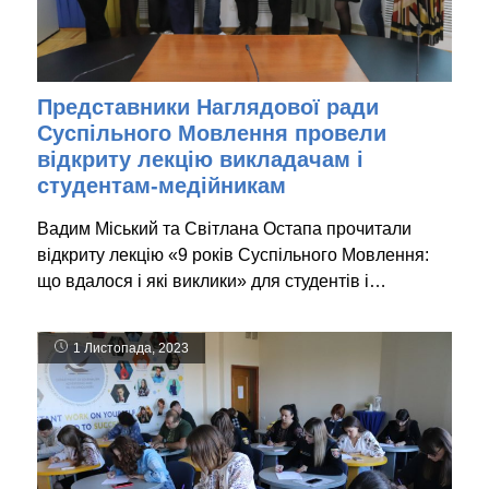
Представники Наглядової ради
Суспільного Мовлення провели
відкриту лекцію викладачам і
студентам-медійникам
Вадим Міський та Світлана Остапа прочитали
відкриту лекцію «9 років Суспільного Мовлення:
що вдалося і які виклики» для студентів і…
1 Листопада, 2023