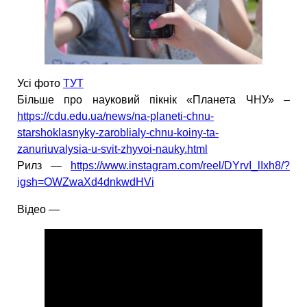
Усі фото
ТУТ
Більше про науковий пікнік «Планета ЧНУ» –
https://cdu.edu.ua/news/na-planeti-chnu-
starshoklasnyky-zaroblialy-chnu-koiny-ta-
zanuriuvalysia-u-svit-zhyvoi-nauky.html
Рилз —
https://www.instagram.com/reel/DYrvI_lIxh8/?
igsh=OWZwaXd4dnkwdHVi
Відео —