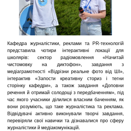
Кафедра журналістики, реклами та PR-технологій
представила чотири інтерактивні локації для
школярів: сектор радіомовлення «Начитай
чистомовку на диктофон», завдання з
медіаграмотності «Відрізни реальне фото від ШІ»,
інтерактив «Запости креативну сториз і тегни
сторінку кафедри», а також завдання «Доповни
речення й отримай солодощі з передбаченням», під
час якого учасники ділилися власним баченням, як
вони розуміють, що таке журналістика та реклама.
Відвідувачі активно виконували творчі завдання,
перевіряли свої навички та дізнавалися про сферу
журналістики й медіакомунікацій.