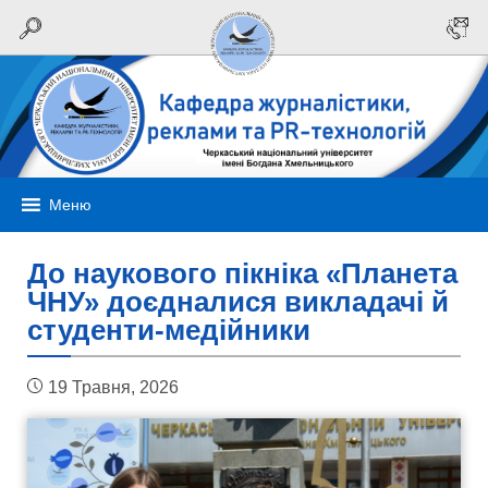
Меню
До наукового пікніка «Планета
ЧНУ» доєдналися викладачі й
студенти-медійники
19 Травня, 2026