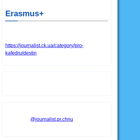
Erasmus+
https://journalist.ck.ua/category/pro-
kafedru/destin
@journalist.pr.chnu