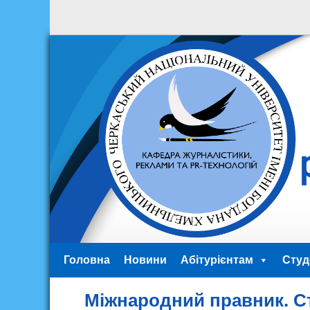
Головна
Новини
Абітурієнтам
Студ
Міжнародний правник. Ст