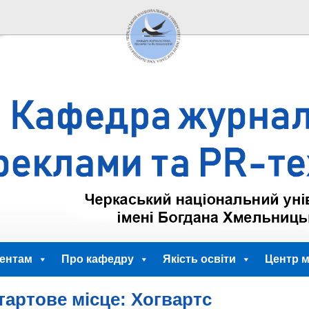
ентам
Про кафедру
Якість освіти
Центр м
артове місце: Хогвартс