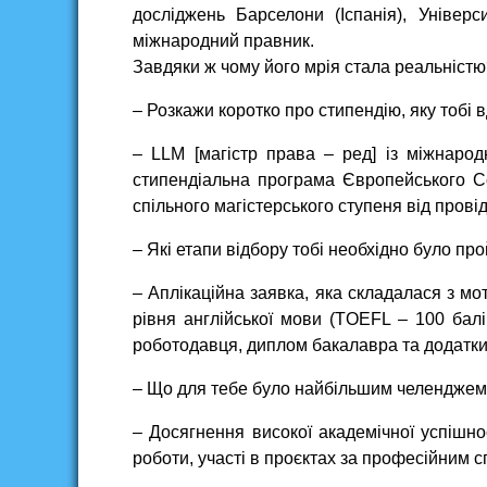
досліджень Барселони (Іспанія), Універ
міжнародний правник.
Завдяки ж чому його мрія стала реальністю
– Розкажи коротко про стипендію, яку тобі
– LLM [магістр права – ред] із міжнарод
стипендіальна програма Європейського 
спільного магістерського ступеня від прові
– Які етапи відбору тобі необхідно було пр
– Аплікаційна заявка, яка складалася з мо
рівня англійської мови (TOEFL – 100 балів
роботодавця, диплом бакалавра та додатки 
– Що для тебе було найбільшим челендже
– Досягнення високої академічної успішно
роботи, участі в проєктах за професійним 