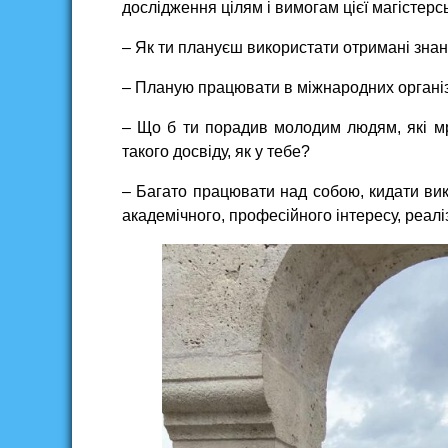
дослідження цілям і вимогам цієї магістерс
– Як ти плануєш використати отримані зна
– Планую працювати в міжнародних організ
– Що б ти порадив молодим людям, які мр
такого досвіду, як у тебе?
– Багато працювати над собою, кидати вик
академічного, професійного інтересу, реалі