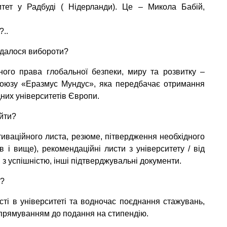
ситет у Радбуді ( Нідерланди). Це – Микола Бабій,
?..
 вдалося вибороти?
ного права глобальної безпеки, миру та розвитку –
Союзу «Еразмус Мундус», яка передбачає отримання
дних університетів Європи.
ойти?
тиваційного листа, резюме, пітвердження необхідного
 і вище), рекомендаційні листи з університету / від
з успішністю, інші підтверджувальні документи.
м?
сті в університеті та водночас поєднання стажувань,
спрямуванням до подання на стипендію.