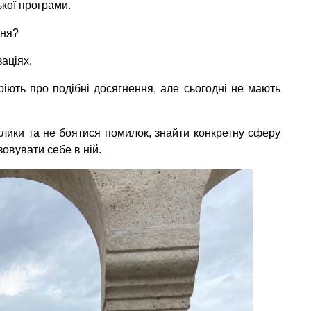
ької програми.
ння?
аціях.
іють про подібні досягнення, але сьогодні не мають
лики та не боятися помилок, знайти конкретну сферу
зовувати себе в ній.