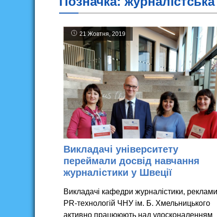
Позначка:
журналістська
21 Жовтня, 2019
Викладачі університету
переймали досвід навчання
журналістики у Швеції
Викладачі кафедри журналістики, реклами
PR-технологій ЧНУ ім. Б. Хмельницького
активно працююють над удосконаленням