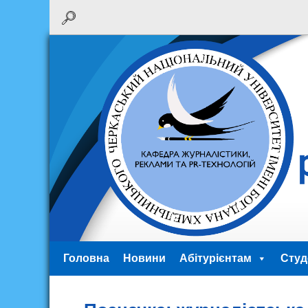
Головна
Новини
Абітурієнтам
Студ