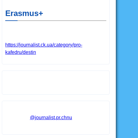
Erasmus+
https://journalist.ck.ua/category/pro-
kafedru/destin
@journalist.pr.chnu