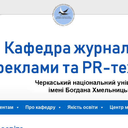
ентам
Про кафедру
Якість освіти
Центр м