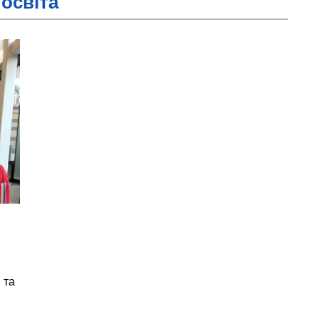
 освіта
 та