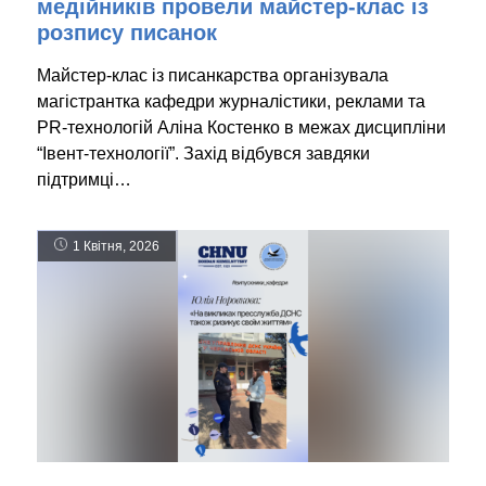
медійників провели майстер-клас із
розпису писанок
Майстер-клас із писанкарства організувала
магістрантка кафедри журналістики, реклами та
PR-технологій Аліна Костенко в межах дисципліни
“Івент-технології”. Захід відбувся завдяки
підтримці…
1 Квітня, 2026