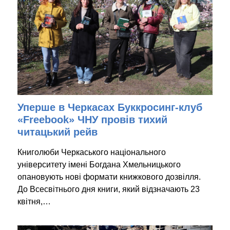
Уперше в Черкасах Буккросинг-клуб
«Freebook» ЧНУ провів тихий
читацький рейв
Книголюби Черкаського національного
університету імені Богдана Хмельницького
опановують нові формати книжкового дозвілля.
До Всесвітнього дня книги, який відзначають 23
квітня,…