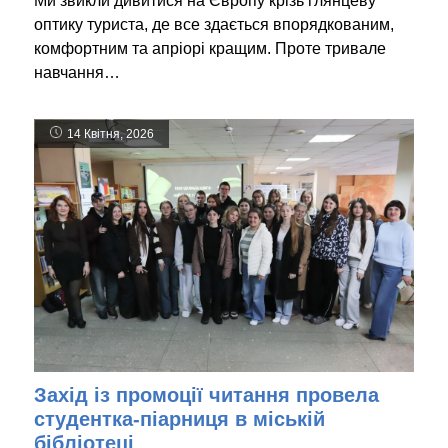
Ми звикли дивитися на Європу крізь глянцеву
оптику туриста, де все здається впорядкованим,
комфортним та апріорі кращим. Проте тривале
навчання…
14 Квітня, 2026
Захід із промоції читання провела
студентка-піарниця в міській
бібліотеці