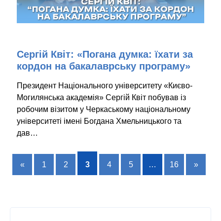
Сергій Квіт: «Погана думка: їхати за
кордон на бакалаврську програму»
Президент Національного університету «Києво-
Могилянська академія» Сергій Квіт побував із
робочим візитом у Черкаському національному
університеті імені Богдана Хмельницького та
дав…
«
1
2
3
4
5
…
16
»