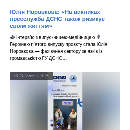
Юлія Норовкова: «На викликах
пресслужба ДСНС також ризикує
своїм життям»
Інтерв’ю з випускницею-медійницею
Героїнею п’ятого випуску проєкту стала Юлія
Норовкова — фахівчиня сектору зв’язків із
громадськістю ГУ ДСНС…
27 Березня, 2026