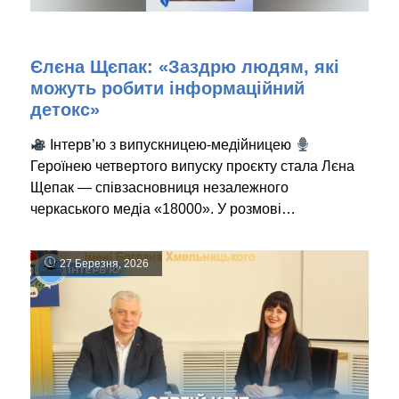
Єлєна Щєпак: «Заздрю людям, які
можуть робити інформаційний
детокс»
Інтерв’ю з випускницею-медійницею
Героїнею четвертого випуску проєкту стала Лєна
Щепак — співзасновниця незалежного
черкаського медіа «18000». У розмові…
27 Березня, 2026