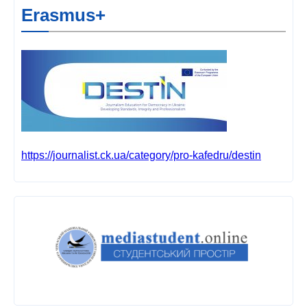
Erasmus+
https://journalist.ck.ua/category/pro-kafedru/destin