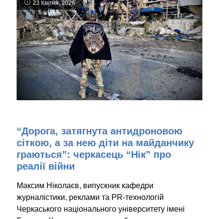
23 Квітня, 2026
“Дорога, затягнута антидроновою
сіткою, а за нею діти на майданчику
граються”: черкасець “Нік” про
реалії війни
Максим Ніколаєв, випускник кафедри
журналістики, реклами та PR-технологій
Черкаського національного університету імені