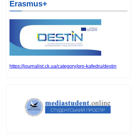
Erasmus+
https://journalist.ck.ua/category/pro-kafedru/destin