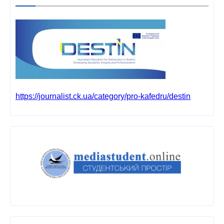
https://journalist.ck.ua/category/pro-kafedru/destin