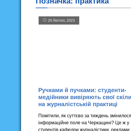
Позначка:
практика
20 Лютого, 2023
Ручками й пучками: студенти-
медійники вивіряють свої скіл
на журналістській практиці
Помітили, як суттєво за тиждень змінилос
інформаційне поле на Черкащині? Це ж у
студентів кафедри журналістики, реклами 