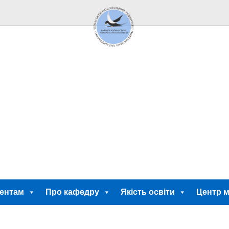
ентам
Про кафедру
Якість освіти
Центр м