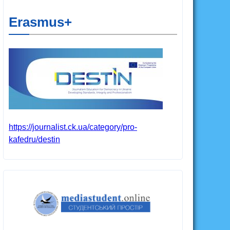
Erasmus+
https://journalist.ck.ua/category/pro-
kafedru/destin