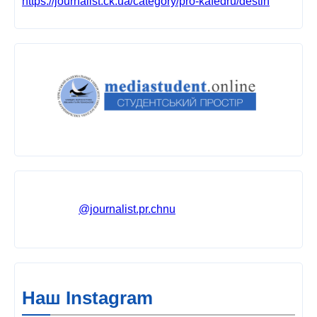
https://journalist.ck.ua/category/pro-kafedru/destin
@journalist.pr.chnu
Наш Instagram