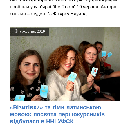
пройшла у кав’ярні “the Room” 19 червня. Автори
світлин – студент 2-Ж курсу Едуард…
7 Жовтня, 2019
«Візитівки» та гімн латинською
мовою: посвята першокурсників
відбулася в ННІ УФСК