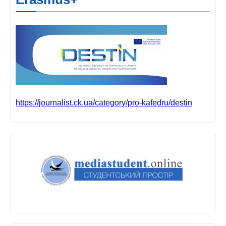
https://journalist.ck.ua/category/pro-kafedru/destin