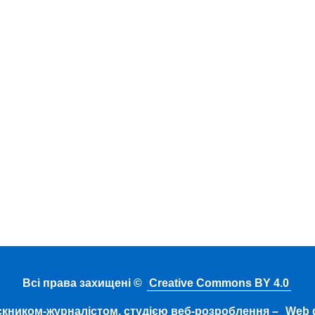
Всі права захищені ©
Creative Commons BY 4.0
скником-журналістом, студією веб-розроблення –
Web d