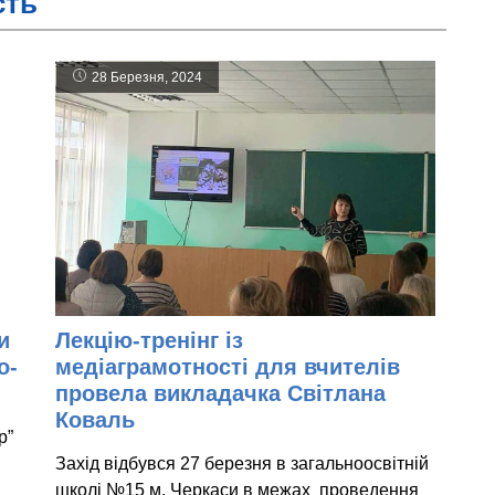
сть
28 Березня, 2024
и
Лекцію-тренінг із
о-
медіаграмотності для вчителів
провела викладачка Світлана
Коваль
р”
Захід відбувся 27 березня в загальноосвітній
школі №15 м. Черкаси в межах проведення