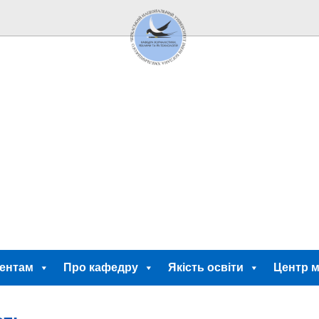
ентам
Про кафедру
Якість освіти
Центр м