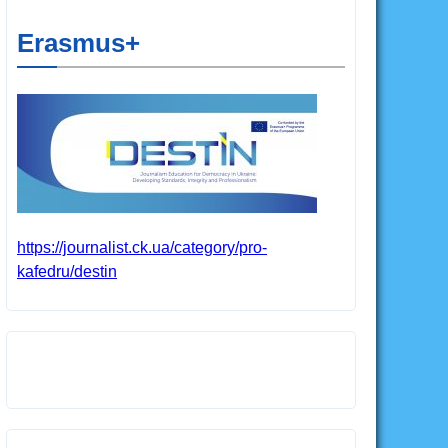
Erasmus+
https://journalist.ck.ua/category/pro-
kafedru/destin