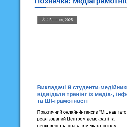
Позначка:
медіаграмотні
4 Вересня, 2025
Викладачі й студенти-медійник
відвідали тренінг із медіа-, інф
та ШІ-грамотності
Практичний онлайн-інтенсив “MIL навігато
реалізований Центром демократії та
верховенства права в межах проєкту