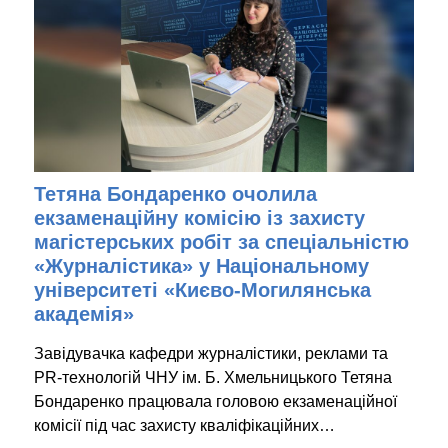
Тетяна Бондаренко очолила
екзаменаційну комісію із захисту
магістерських робіт за спеціальністю
«Журналістика» у Національному
університеті «Києво-Могилянська
академія»
Завідувачка кафедри журналістики, реклами та
PR-технологій ЧНУ ім. Б. Хмельницького Тетяна
Бондаренко працювала головою екзаменаційної
комісії під час захисту кваліфікаційних…