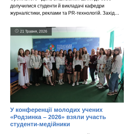
долучилися студенти й викладачі кафедри
журналістики, реклами та PR-технологій. Захід…
21 Травня, 2026
У конференції молодих учених
«Родзинка – 2026» взяли участь
студенти-медійники