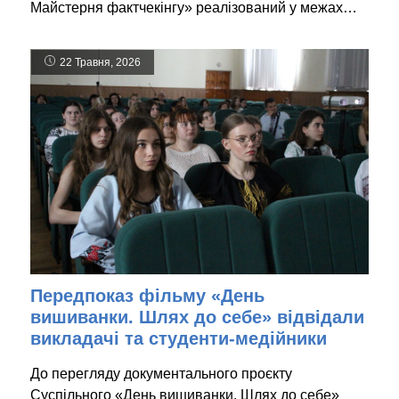
Майстерня фактчекінгу» реалізований у межах…
22 Травня, 2026
Передпоказ фільму «День
вишиванки. Шлях до себе» відвідали
викладачі та студенти-медійники
До перегляду документального проєкту
Суспільного «День вишиванки. Шлях до себе»