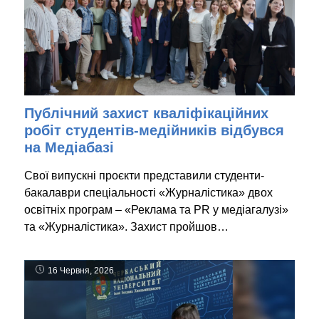
Публічний захист кваліфікаційних
робіт студентів-медійників відбувся
на Медіабазі
Свої випускні проєкти представили студенти-
бакалаври спеціальності «Журналістика» двох
освітніх програм – «Реклама та PR у медіагалузі»
та «Журналістика». Захист пройшов…
16 Червня, 2026