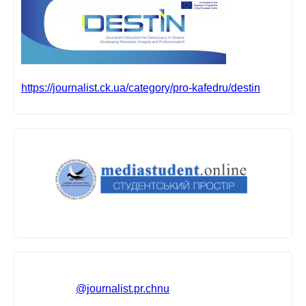
https://journalist.ck.ua/category/pro-kafedru/destin
@journalist.pr.chnu