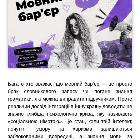
Багато хто вважає, що мовний бар’єр — це просто
брак словникового запасу чи погане знання
граматики, які можна виправити підручником. Проте
реальний досвід інтеграції в іншу країну доводить: це
значно глибша психологічна криза, яку називають
«соціальною німотою». Це стан, коли твій інтелект,
почуття гумору та харизма залишаються
заблокованими всередині, а знання мови за