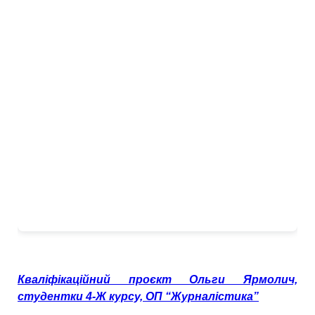
Кваліфікаційний проєкт Ольги Ярмолич,
студентки 4-Ж курсу, ОП “Журналістика”