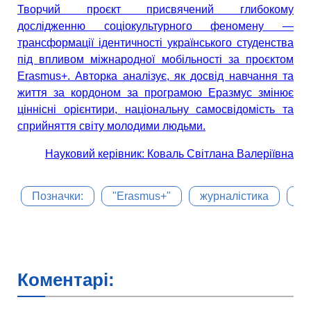
Творчий проєкт присвячений глибокому
дослідженню соціокультурного феномену —
трансформації ідентичності українського студенства
під впливом міжнародної мобільності за проєктом
Erasmus+. Авторка аналізує, як досвід навчання та
життя за кордоном за програмою Еразмус змінює
ціннісні орієнтири, національну самосвідомість та
сприйняття світу молодими людьми.
Науковий керівник: Коваль Світлана Валеріївна
Позначки:
"Erasmus+"
журналістика
ка
Коментарі: