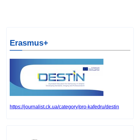
Erasmus+
https://journalist.ck.ua/category/pro-kafedru/destin