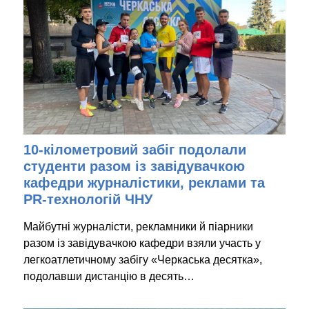
10-кілометровий забіг подолали
студенти разом із завідувачкою
кафедри журналістики, реклами та
PR-технологій ЧНУ
Майбутні журналісти, рекламники й піарники
разом із завідувачкою кафедри взяли участь у
легкоатлетичному забігу «Черкаська десятка»,
подолавши дистанцію в десять…