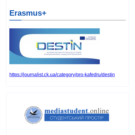
Erasmus+
https://journalist.ck.ua/category/pro-kafedru/destin