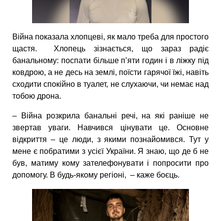
Війна показала хлопцеві, як мало треба для простого
щастя. Хлопець зізнається, що зараз радіє
банальному: поспати більше п’яти годин і в ліжку під
ковдрою, а не десь на землі, поїсти гарячої їжі, навіть
сходити спокійно в туалет, не слухаючи, чи немає над
тобою дрона.
– Війна розкрила банальні речі, на які раніше не
звертав уваги. Навчився цінувати це. Основне
відкриття – це люди, з якими познайомився. Тут у
мене є побратими з усієї України. Я знаю, що де б не
був, матиму кому зателефонувати і попросити про
допомогу. В будь-якому регіоні, – каже боєць.