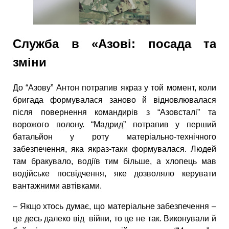
Служба в «Азові: посада та
зміни
До “Азову” Антон потрапив якраз у той момент, коли
бригада формувалася заново й відновлювалася
після повернення командирів з “Азовсталі” та
ворожого полону. “Мадрид” потрапив у перший
батальйон у роту матеріально-технічного
забезпечення, яка якраз-таки формувалася. Людей
там бракувало, водіїв тим більше, а хлопець мав
водійське посвідчення, яке дозволяло керувати
вантажними автівками.
– Якщо хтось думає, що матеріальне забезпечення –
це десь далеко від війни, то це не так. Виконували й