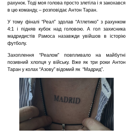
рахунок. Тоді моя голова просто злетіла і я закохався
в цю команду, – розповідає Антон Таран.
У тому фіналі “Реал” здолав “Атлетико” з рахунком
4:1 і підняв кубок над головою. А гол захисника
мадридистів Рамоса назавжди увійшов в історію
футболу.
Захоплення “Реалом” повпливало на майбутні
позивний хлопця у війську. Вже як три роки Антон
Таран у колах “Азову” відомий як “Мадрид”.