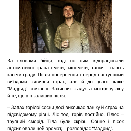
За словами бійця, тоді по ним відпрацювали
автоматичні гранатомети, міномети, танки і навіть
касети граду. Після повернення і перед наступними
виїздами з’явився страх, але й до цього, каже
“Мадрид”, звикаєш. Захисник згадує атмосферу лісу
й те, що він залишив після:
– Запах горілої сосни досі викликає паніку й страх на
підсвідомому рівні. Ліс тоді горів постійно. Плюс –
трупний сморід. Тіла були скрізь. Сонце і пісок
підсилювали цей аромат, – розповідає “Мадрид”.