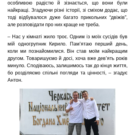
особливою радістю й зізнається, що вони були
найкращі. Згадуючи різні історії, зі сміхом додає, що
тоді відбувалося дуже багато прикольних “двіжів”,
але розповідати про них краще не треба.
– Нас у кімнаті жило троє. Одним із моїх сусідів був
мій одногрупник Кирило. Пам’ятаю перший день,
коли ми познайомилися. Він став моїм найкращим
другом. Товаришуємо й досі, хоча вже дев’ять років
минуло. Сподіваюсь, залишимось так до кінця життя,
бо розділяємо спільні погляди та цінності, – згадує
Антон.