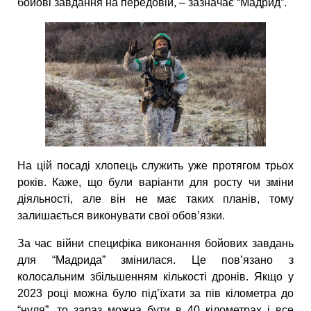
бойові завдання на передовій, – зазначає “Мадрид”.
На цій посаді хлопець служить уже протягом трьох
років. Каже, що були варіанти для росту чи зміни
діяльності, але він не має таких планів, тому
залишається виконувати свої обов’язки.
За час війни специфіка виконання бойових завдань
для “Мадрида” змінилася. Це пов’язано з
колосальним збільшенням кількості дронів. Якщо у
2023 році можна було під’їхати за пів кілометра до
“нуля”, то зараз можна бути в 40 кілометрах і все