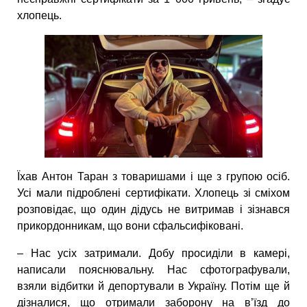
хлопець.
Їхав Антон Таран з товаришами і ще з групою осіб.
Усі мали підроблені сертифікати. Хлопець зі сміхом
розповідає, що один дідусь не витримав і зізнався
прикордонникам, що вони сфальсифіковані.
– Нас усіх затримали. Добу просиділи в камері,
написали пояснювальну. Нас сфотографували,
взяли відбитки й депортували в Україну. Потім ще й
дізналися, що отримали заборону на в’їзд до