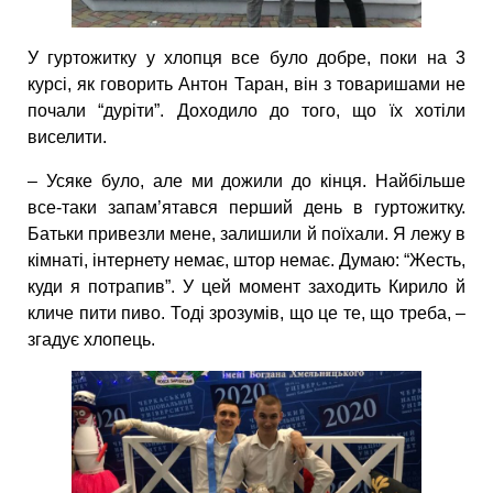
У гуртожитку у хлопця все було добре, поки на 3
курсі, як говорить Антон Таран, він з товаришами не
почали “дуріти”. Доходило до того, що їх хотіли
виселити.
– Усяке було, але ми дожили до кінця. Найбільше
все-таки запам’ятався перший день в гуртожитку.
Батьки привезли мене, залишили й поїхали. Я лежу в
кімнаті, інтернету немає, штор немає. Думаю: “Жесть,
куди я потрапив”. У цей момент заходить Кирило й
кличе пити пиво. Тоді зрозумів, що це те, що треба, –
згадує хлопець.