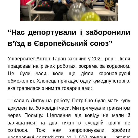
“Нас депортували і заборонили
в’їзд в Європейський союз”
Університет Антон Таран закінчив у 2021 році. Після
працював на різних роботах, зокрема за кордоном.
Це були часи, коли ще діяли коронавірусні
обмеження. Хлопець пригадує одну кумедну історію,
яка трапилася з ним та товаришами:
– Їхали в Литву на роботу. Потрібно було мати купу
документів, бо ковідні часи. Ми прямували транзитом
через Польщу. Щеплення від ковіду не мали й
залишатися на два тижні в сусідній країні не
хотілося. Тож нам запропонували зробити
несправжні сертифікати за 1 000 гривень, – згадує