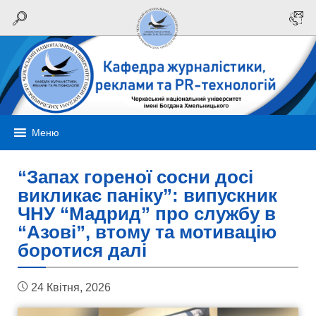
Меню
“Запах гореної сосни досі
викликає паніку”: випускник
ЧНУ “Мадрид” про службу в
“Азові”, втому та мотивацію
боротися далі
24 Квітня, 2026