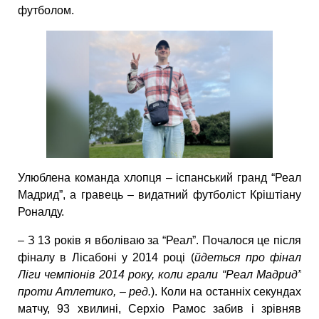
футболом.
Улюблена команда хлопця – іспанський гранд “Реал
Мадрид”, а гравець – видатний футболіст Кріштіану
Роналду.
– З 13 років я вболіваю за “Реал”. Почалося це після
фіналу в Лісабоні у 2014 році (
йдеться про фінал
Ліги чемпіонів 2014 року, коли грали “Реал Мадрид”
проти Атлетико, – ред.
). Коли на останніх секундах
матчу, 93 хвилині, Серхіо Рамос забив і зрівняв