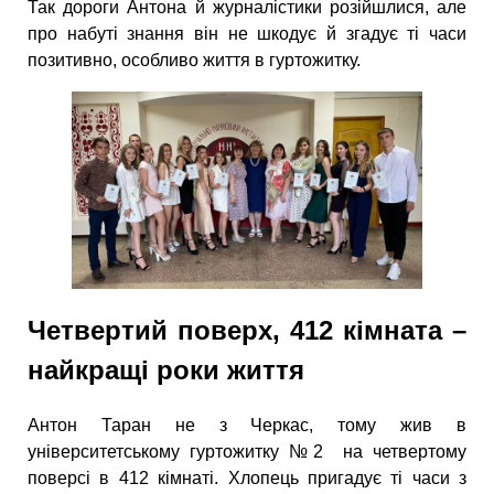
Так дороги Антона й журналістики розійшлися, але
про набуті знання він не шкодує й згадує ті часи
позитивно, особливо життя в гуртожитку.
Четвертий поверх, 412 кімната –
найкращі роки життя
Антон Таран не з Черкас, тому жив в
університетському гуртожитку №2 на четвертому
поверсі в 412 кімнаті. Хлопець пригадує ті часи з