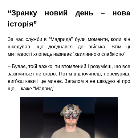
“Зранку новий день – нова
історія”
За час служби в “Мадрида” були моменти, коли він
шкодував, що доєднався до війська. Втім ці
миттєвості хлопець називає “хвилинною слабкістю”.
– Буває, тобі важко, ти втомлений і розумієш, що все
закінчиться не скоро. Потім відпочинеш, перекуриш,
вип’єш кави і це минає. Загалом я не шкодую ні про
що, – каже “Мадрид”.