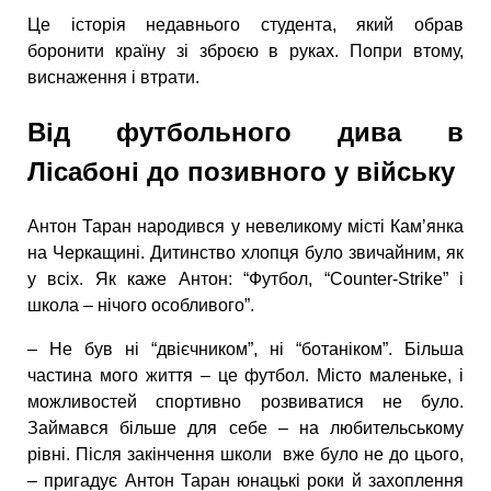
Це історія недавнього студента, який обрав
боронити країну зі зброєю в руках. Попри втому,
виснаження і втрати.
Від футбольного дива в
Лісабоні до позивного у війську
Антон Таран народився у невеликому місті Кам’янка
на Черкащині. Дитинство хлопця було звичайним, як
у всіх. Як каже Антон: “Футбол, “Counter-Strike” і
школа – нічого особливого”.
– Не був ні “двієчником”, ні “ботаніком”. Більша
частина мого життя – це футбол. Місто маленьке, і
можливостей спортивно розвиватися не було.
Займався більше для себе – на любительському
рівні. Після закінчення школи вже було не до цього,
– пригадує Антон Таран юнацькі роки й захоплення