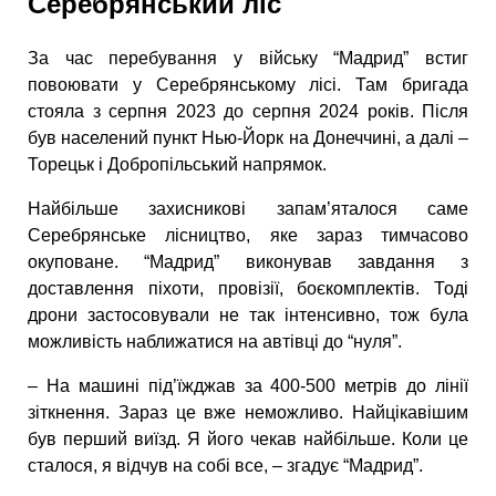
Серебрянський ліс
За час перебування у війську “Мадрид” встиг
повоювати у Серебрянському лісі. Там бригада
стояла з серпня 2023 до серпня 2024 років. Після
був населений пункт Нью-Йорк на Донеччині, а далі –
Торецьк і Добропільський напрямок.
Найбільше захисникові запам’яталося саме
Серебрянське лісництво, яке зараз тимчасово
окуповане. “Мадрид” виконував завдання з
доставлення піхоти, провізії, боєкомплектів. Тоді
дрони застосовували не так інтенсивно, тож була
можливість наближатися на автівці до “нуля”.
– На машині під’їжджав за 400-500 метрів до лінії
зіткнення. Зараз це вже неможливо. Найцікавішим
був перший виїзд. Я його чекав найбільше. Коли це
сталося, я відчув на собі все, – згадує “Мадрид”.